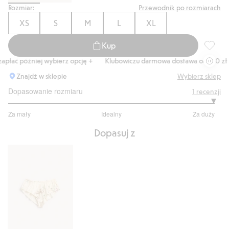
Rozmiar:
Przewodnik po rozmiarach
XS
S
M
L
XL
Kup
Satynow
łać później wybierz opcję +
Klubowiczu darmowa dostawa od 150 zł
Znajdź w sklepie
Wybierz sklep
Dopasowanie rozmiaru
1
recenzji
5
Za mały
Idealny
Za duży
na
Na
5
Dopasuj z
podstawie
1
głosów