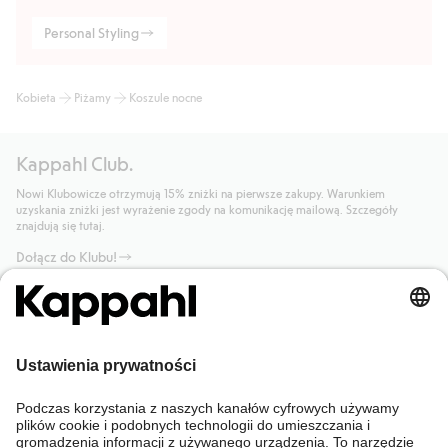
Personal Styling
Kobieta
Piżamy
Koszule nocne
Kappahl Club.
Nowi Klubowicze otrzymują 15% zniżki na pierwsze zakupy. Warunkiem
uzyskania zniżki jest wyrażenie zgody na komunikację mailową. Szczegóły
znajdują się tutaj.
Dołącz do Klubu!