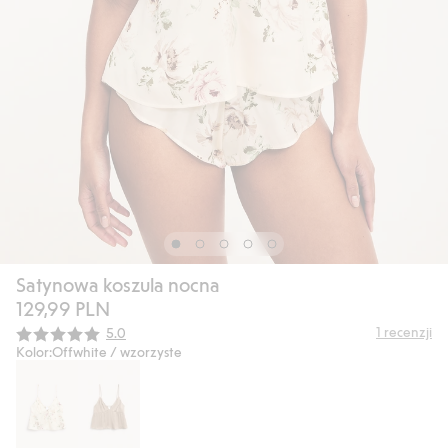
Satynowa koszula nocna
129,99 PLN
Średnia ocena:
1
recenzji
5.0
Kolor:
Offwhite / wzorzyste