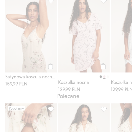
Satynowa koszula nocna z koronką na kraw
Koszulka nocna,
Kup
Kup
Satynowa koszula nocna z koronką na krawędzi
Koszulka nocna
Koszulka 
159,99 PLN
129,99 PLN
129,99 PL
Polecane
Popularny
Krótkie szorty z satyny, Dodaj do listy ulu
Szlafrok z satyn