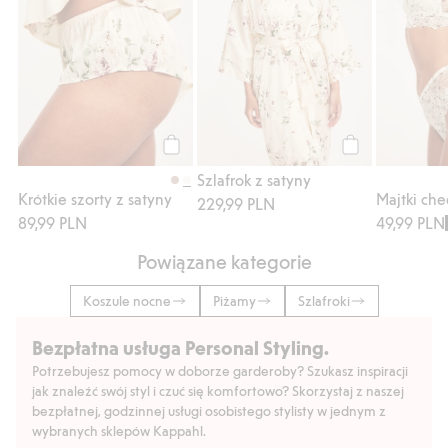
Kup
Kup
Szlafrok z satyny
Krótkie szorty z satyny
Majtki che
229,99 PLN
89,99 PLN
49,99 PLN
Powiązane kategorie
Koszule nocne
Piżamy
Szlafroki
Bezpłatna usługa Personal Styling.
Potrzebujesz pomocy w doborze garderoby? Szukasz inspiracji
jak znaleźć swój styl i czuć się komfortowo? Skorzystaj z naszej
bezpłatnej, godzinnej usługi osobistego stylisty w jednym z
wybranych sklepów Kappahl.