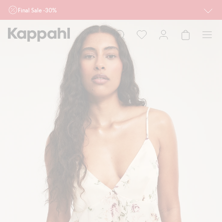
Final Sale -30%
Ważne przy zakupie min. 2 sztuk produktów włączonych w ofertę, również z
działu outlet do 10.8 w sklepach Kappahl i Newbie oraz na kappahl.com. Ofert
nie łączymy
Kobieta
Mężczyzna
Dziecko
Niemowlę
Newbie