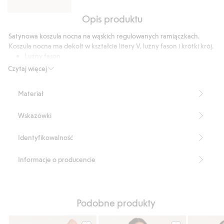
Opis produktu
Krótkie
szorty
Satynowa koszula nocna na wąskich regulowanych ramiączkach.
z
Koszula nocna ma dekolt w kształcie litery V, luźny fason i krótki krój.
satyny
Luźny fason
Krótki krój
Czytaj więcej
Wycięcie w szpic
Regulowane ramiączka
Materiał
Część kompletu
Długość: 26,5 cm w rozmiarze S
Wskazówki
Ten produkt zawiera 55% włókien LENZING™ ECOVERO™
Numer artykułu
:
911826
Identyfikowalność
Informacje o producencie
Podobne produkty