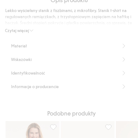
typu
biodrówki
push-
Lekko wyściełany stanik z fiszbinami, z mikrofibry. Stanik t-shirt na
z
up
regulowanych ramiączkach, z trzystopniowym zapięciem na haftkę i
mikrofibry
haczyk. Średni stopień pokrycia i gładka powierzchnia, co sprawia, że
produkt jest praktycznie niewidoczny pod ubraniem.
Czytaj więcej
Stopień pokrycia: średni
Regulowane ramiączka
Materiał
Zapięcie na haczyk i haftkę
Wykonany z 75% poliamidu z odzysku.
Wskazówki
Numer artykułu
:
604900
Blended Recycled Polyamide
Identyfikowalność
Informacje o producencie
Podobne produkty
Stanik typu t-shirt, z mikrofibry, Dodaj do l
Bezszwowy stanik