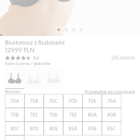
Biustonosz z fiszbinami
129,99 PLN
Średnia ocena:
240
recenzji
4.6
Kolor:
Czarne / jednolite
Rozmiar:
Przewodnik po rozmiarach
70A
70B
70C
70D
70E
75A
75B
75C
75D
75E
80A
80B
80C
80D
80E
85A
85B
85C