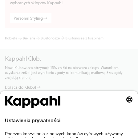
wybranych sklepów Kappahl.
Personal Styling
Kobieta
Bielizna
Biustonosze
Biustonosze z fiszbinami
Kappahl Club.
Nowi Klubowicze otrzymują 15% zniżki na pierwsze zakupy. Warunkiem
uzyskania zniżki jest wyrażenie zgody na komunikację mailową. Szczegóły
znajdują się tutaj.
Dołącz do Klubu!