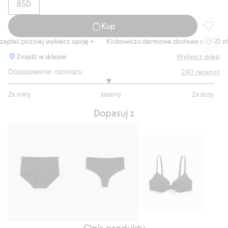
85D
Kup
Biuston
płać później wybierz opcję +
Klubowiczu darmowa dostawa od 150 zł
Znajdź w sklepie
Wybierz sklep
Dopasowanie rozmiaru
240
recenzji
2.941176470588236
Za mały
Idealny
Za duży
na
Na
5
Dopasuj z
podstawie
170
głosów
Biustonosz
Opis produktu
Majtki
Stringi