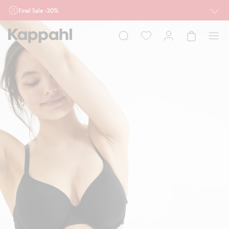
Final Sale -30%
Ważne przy zakupie min. 2 sztuk produktów włączonych w ofertę, również z
działu outlet do 10.8 w sklepach Kappahl i Newbie oraz na kappahl.com. Ofert
nie łączymy
Kobieta
Mężczyzna
Dziecko
Niemowlę
Newbie