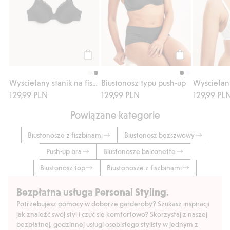
Kup
Kup
Wyściełany stanik na fiszbinach, z koronką
Biustonosz typu push-up
129,99 PLN
129,99 PLN
129,99 PL
Powiązane kategorie
Biustonosze z fiszbinami
Biustonosz bezszwowy
Push-up bra
Biustonosze balconette
Biustonosz top
Biustonosze z fiszbinami
Bezpłatna usługa Personal Styling.
Potrzebujesz pomocy w doborze garderoby? Szukasz inspiracji
jak znaleźć swój styl i czuć się komfortowo? Skorzystaj z naszej
bezpłatnej, godzinnej usługi osobistego stylisty w jednym z