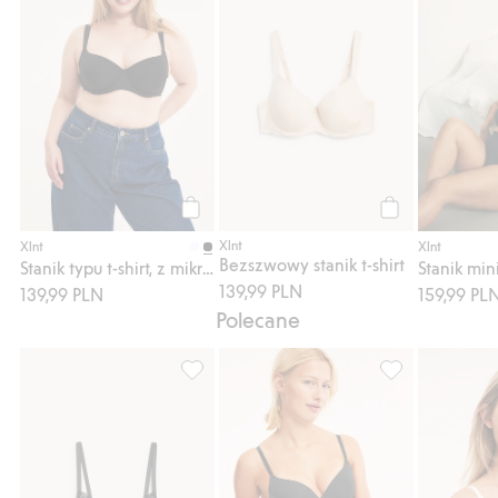
Kup
Kup
Xlnt
Xlnt
Xlnt
Bezszwowy stanik t-shirt
Stanik typu t-shirt, z mikrofibry
Stanik min
139,99 PLN
139,99 PLN
159,99 PL
Polecane
Wyściełany stanik na fiszbinach, z koronką
Biustonosz typu