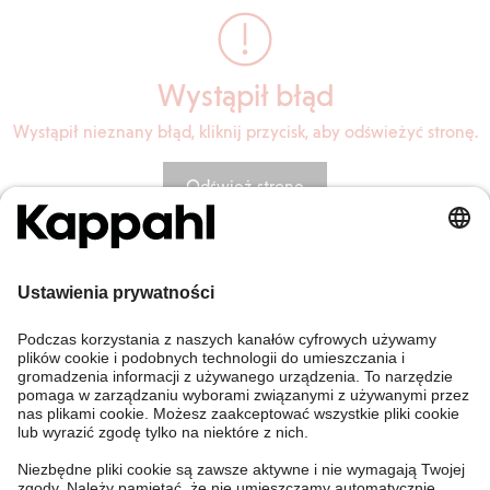
Wystąpił błąd
Wystąpił nieznany błąd, kliknij przycisk, aby odświeżyć stronę.
Odśwież stronę