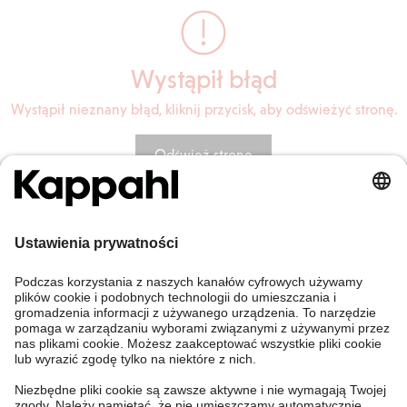
Wystąpił błąd
Wystąpił nieznany błąd, kliknij przycisk, aby odświeżyć stronę.
Odśwież stronę