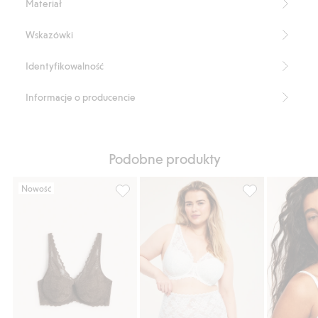
Materiał
Regulowane ramiączka
Produkt zawiera 87% poliamidu z odzysku.
Wskazówki
Numer artykułu
:
474858
Blended Recycled Polyamide
Identyfikowalność
Informacje o producencie
Podobne produkty
Nowość
Wyściełany stanik z rozciągliwej koronki, 
Wyściełany stani