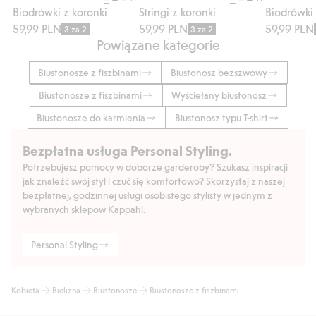
Biodrówki z koronki
Stringi z koronki
Biodrówki 
59,99 PLN
59,99 PLN
59,99 PLN
3 za 2
3 za 2
Powiązane kategorie
Biustonosze z fiszbinami
Biustonosz bezszwowy
Biustonosze z fiszbinami
Wyściełany biustonosz
Biustonosze do karmienia
Biustonosz typu T-shirt
Bezpłatna usługa Personal Styling.
Potrzebujesz pomocy w doborze garderoby? Szukasz inspiracji
jak znaleźć swój styl i czuć się komfortowo? Skorzystaj z naszej
bezpłatnej, godzinnej usługi osobistego stylisty w jednym z
wybranych sklepów Kappahl.
Personal Styling
Kobieta
Bielizna
Biustonosze
Biustonosze z fiszbinami