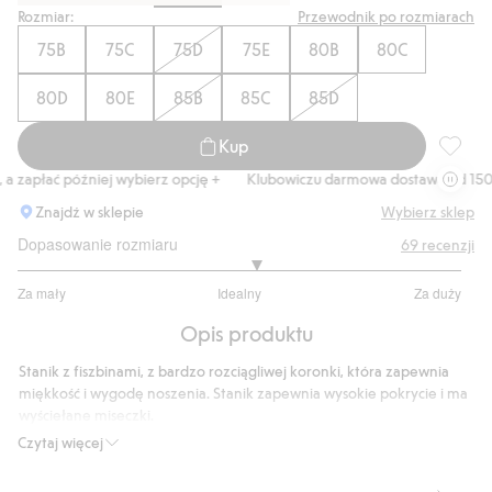
Rozmiar:
Przewodnik po rozmiarach
75B
75C
75D
75E
80B
80C
80D
80E
85B
85C
85D
Kup
Koronko
apłać później wybierz opcję +
Klubowiczu darmowa dostawa od 150 zł
Znajdź w sklepie
Wybierz sklep
Dopasowanie rozmiaru
69
recenzji
3.145454545454546
Za mały
Idealny
Za duży
na
Na
5
Opis produktu
podstawie
55
Stanik z fiszbinami, z bardzo rozciągliwej koronki, która zapewnia
głosów
miękkość i wygodę noszenia. Stanik zapewnia wysokie pokrycie i ma
wyściełane miseczki.
Wyściełane miseczki
Czytaj więcej
Bardzo rozciągliwa koronka
Zapięcie na haczyk i haftkę