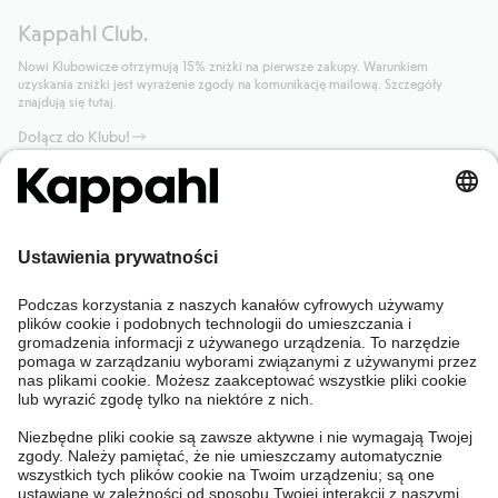
Kappahl Club.
Nowi Klubowicze otrzymują 15% zniżki na pierwsze zakupy. Warunkiem
uzyskania zniżki jest wyrażenie zgody na komunikację mailową. Szczegóły
znajdują się tutaj.
Dołącz do Klubu!
Potrzebujesz pomocy?
Sklep internetowy
Kappahl Club
Częste pytania
Mój profil
O nas