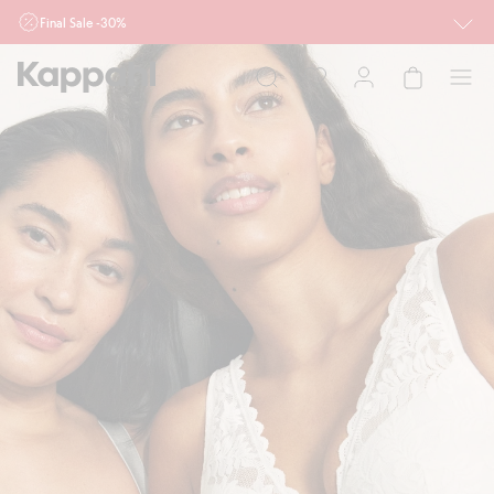
Final Sale -30%
Ważne przy zakupie min. 2 sztuk produktów włączonych w ofertę, również z
działu outlet do 10.8 w sklepach Kappahl i Newbie oraz na kappahl.com. Ofert
nie łączymy
Kobieta
Mężczyzna
Dziecko
Niemowlę
Newbie