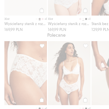
Kup
Kup
+1
+1
Xlnt
Xlnt
Wyściełany stanik z rozciągliwej koronki
Wyściełany stanik z rozciągliwej koronki
169,99 PLN
169,99 PLN
129,99 PL
Polecane
Biodrówki z koronki, Dodaj do listy ulubio
Stringi z koronk
Kup
Kup
+1
+1