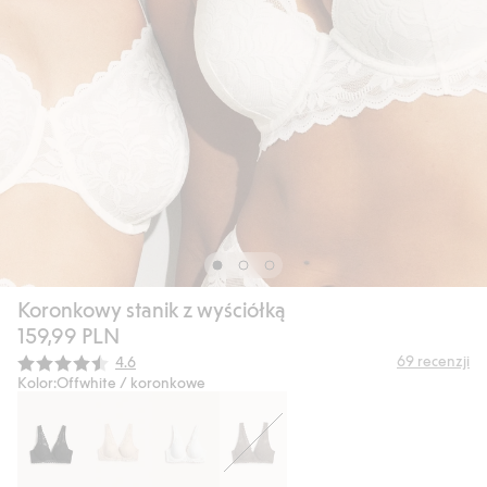
Koronkowy stanik z wyściółką
159,99 PLN
Średnia ocena:
69
recenzji
4.6
Kolor:
Offwhite / koronkowe