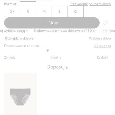
Rozmiar:
Przewodnik po rozmiarach
XS
S
M
L
XL
Kup
Stanik 
 wybierz opcję +
Klubowiczu darmowa dostawa od 150 zł
Kup teraz, 
Znajdź w sklepie
Wybierz sklep
Dopasowanie rozmiaru
83
recenzji
2.661971830985915
Za mały
Idealny
Za duży
na
Na
5
Dopasuj z
podstawie
71
głosów