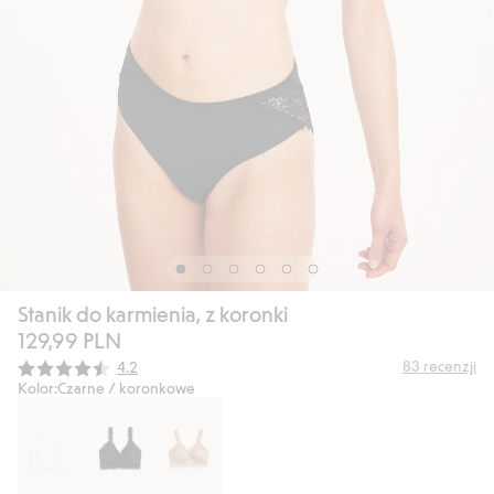
Stanik do karmienia, z koronki
129,99 PLN
Średnia ocena:
83
recenzji
4.2
Kolor:
Czarne / koronkowe