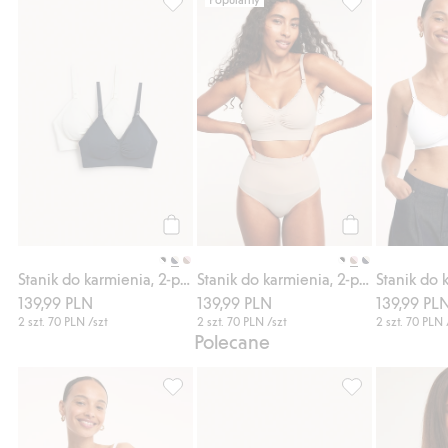
Stanik do karmienia, 2-pak, Dodaj do listy 
Stanik do karmie
Kup
Kup
Stanik do karmienia, 2-pak
Stanik do karmienia, 2-pak
Stanik do 
139,99 PLN
139,99 PLN
139,99 PL
2 szt.
70 PLN
/szt
2 szt.
70 PLN
/szt
2 szt.
70 PLN
Polecane
Stanik do karmienia 2-pak, Dodaj do listy 
Stanik do karmie