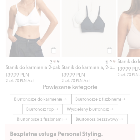
Kup
Kup
Stanik do karmienia 2-pak
Stanik do karmienia, 2-pak
139,99 PL
139,99 PLN
139,99 PLN
2 szt.
70 PLN
2 szt.
70 PLN
/szt
2 szt.
70 PLN
/szt
Powiązane kategorie
Biustonosze do karmienia
Biustonosze z fiszbinami
Biustonosz top
Wyściełany biustonosz
Biustonosze z fiszbinami
Biustonosz bezszwowy
Bezpłatna usługa Personal Styling.