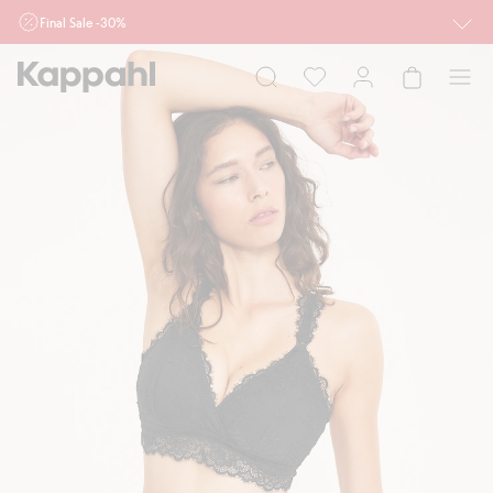
Final Sale -30%
Ważne przy zakupie min. 2 sztuk produktów włączonych w ofertę, również z
działu outlet do 10.8 w sklepach Kappahl i Newbie oraz na kappahl.com. Ofert
nie łączymy
Kobieta
Mężczyzna
Dziecko
Niemowlę
Newbie