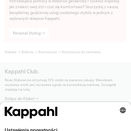
Potrzebujesz pomocy w doborze garderoby? Szukasz inspiracji
jak znaleźć swój styl i czuć się komfortowo? Skorzystaj z naszej
bezpłatnej, godzinnej usługi osobistego stylisty w jednym z
wybranych sklepów Kappahl.
Personal Styling
Kobieta
Bielizna
Biustonosze
Biustonosze do karmienia
Kappahl Club.
Nowi Klubowicze otrzymują 15% zniżki na pierwsze zakupy. Warunkiem
uzyskania zniżki jest wyrażenie zgody na komunikację mailową. Szczegóły
znajdują się tutaj.
Dołącz do Klubu!