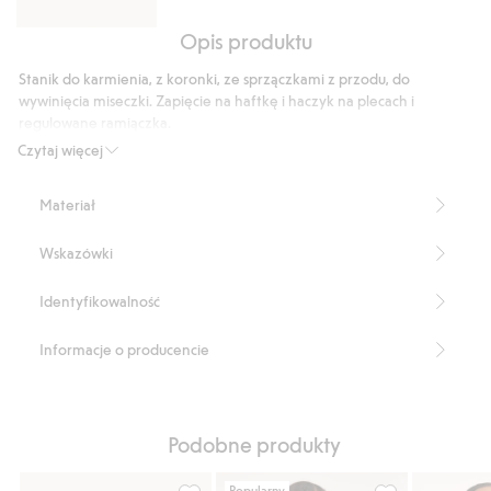
Opis produktu
Biodrówki
z
Stanik do karmienia, z koronki, ze sprzączkami z przodu, do
koronką
wywinięcia miseczki. Zapięcie na haftkę i haczyk na plecach i
regulowane ramiączka.
Zapięcie na haczyk i haftkę
Czytaj więcej
Regulowane ramiączka
Wyjmowane wkładki
Materiał
Produkt zawiera 84% poliamidu z odzysku.
Numer artykułu
:
480269
Wskazówki
Blended Recycled Polyamide
Identyfikowalność
Informacje o producencie
Podobne produkty
Popularny