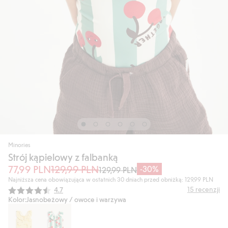
Minories
Strój kąpielowy z falbanką
77,99 PLN
129,99 PLN
-30%
129,99 PLN
Najniższa cena obowiązująca w ostatnich 30 dniach przed obniżką: 129,99 PLN
Średnia ocena:
15
recenzji
4.7
Kolor:
Jasnobeżowy / owoce i warzywa