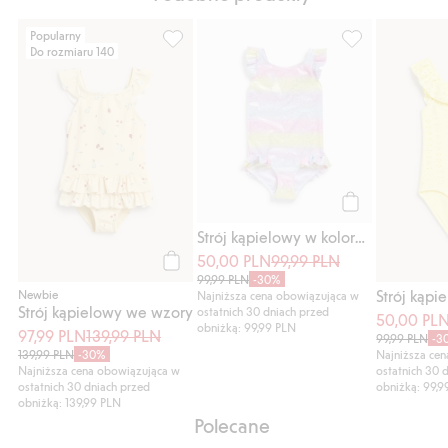
Popularny
Do rozmiaru 140
Strój kąpielowy we wzory, Dodaj do listy 
Strój kąpielowy 
Kup
Strój kąpielowy w kolorach tęczy
50,00 PLN
99,99 PLN
Kup
99,99 PLN
-30%
Newbie
Najniższa cena obowiązująca w
Strój kąpielowy we wzory
ostatnich 30 dniach przed
50,00 PL
obniżką: 99,99 PLN
97,99 PLN
139,99 PLN
99,99 PLN
-3
139,99 PLN
-30%
Najniższa ce
Najniższa cena obowiązująca w
ostatnich 30 
ostatnich 30 dniach przed
obniżką: 99,9
obniżką: 139,99 PLN
Polecane