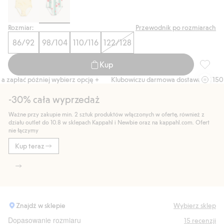
Rozmiar:
Przewodnik po rozmiarach
86/92
98/104
110/116
122/128
Kup
Strój k
zapłać później wybierz opcję +
Klubowiczu darmowa dostawa od 150 zł
-30% cała wyprzedaż
Ważne przy zakupie min. 2 sztuk produktów włączonych w ofertę, również z
działu outlet do 10.8 w sklepach Kappahl i Newbie oraz na kappahl.com. Ofert
nie łączymy
Kup teraz
Znajdź w sklepie
Wybierz sklep
Dopasowanie rozmiaru
15
recenzji