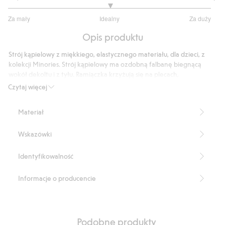
3
Za mały
Idealny
Za duży
na
Na
5
Opis produktu
podstawie
12
Strój kąpielowy z miękkiego, elastycznego materiału, dla dzieci, z
głosów
kolekcji Minories. Strój kąpielowy ma ozdobną falbanę biegnącą
wokół dekoltu i z tyłu. Ramiączka krzyżują się na plecach,
zapewniając stabilne dopasowanie, nawet podczas aktywnej zabawy.
Czytaj więcej
Świetny strój kąpielowy z pięknym wzorem, dla dzieci, idealny na
długie dni na plaży i letnie przygody w wodzie. Wzór w wiśnie.
Materiał
Falbany.
Produkt zawiera 82% poliestru z odzysku.
Wskazówki
Numer artykułu
:
819169
Blended Recycled Polyester
Identyfikowalność
Informacje o producencie
Podobne produkty