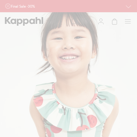
Final Sale -30%
Ważne przy zakupie min. 2 sztuk produktów włączonych w ofertę, również z
działu outlet do 10.8 w sklepach Kappahl i Newbie oraz na kappahl.com. Ofert
nie łączymy
Kobieta
Mężczyzna
Dziecko
Niemowlę
Newbie