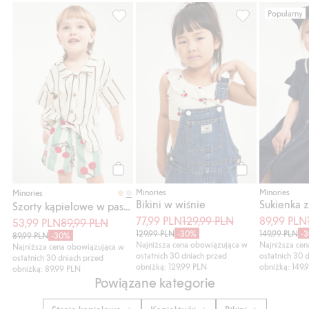
Popularny
Szorty kąpielowe w paski i wiśnie, Dodaj d
Bikini w wiśnie,
Kup
Kup
Minories
Minories
Minories
Bikini w wiśnie
Sukienka 
Szorty kąpielowe w paski i wiśnie
77,99 PLN
129,99 PLN
89,99 PLN
53,99 PLN
89,99 PLN
129,99 PLN
-30%
149,99 PLN
-
89,99 PLN
-30%
Najniższa cena obowiązująca w
Najniższa ce
Najniższa cena obowiązująca w
ostatnich 30 dniach przed
ostatnich 30 
ostatnich 30 dniach przed
obniżką: 129,99 PLN
obniżką: 149,
obniżką: 89,99 PLN
Powiązane kategorie