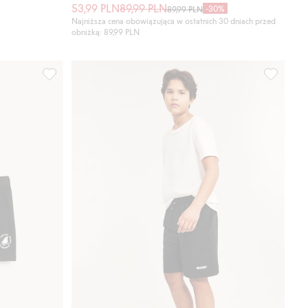
53,99 PLN
89,99 PLN
-30%
89,99 PLN
Najniższa cena obowiązująca w ostatnich 30 dniach przed
obniżką: 89,99 PLN
ulubione
Kąpielówki ze sznureczkiem, Dodaj do listy ulubione
Szorty ką