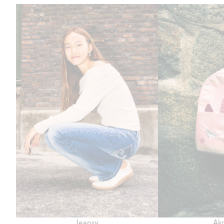
Jeansy
Akc