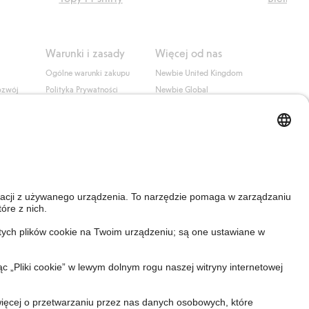
Warunki i zasady
Więcej od nas
Ogólne warunki zakupu
Newbie United Kingdom
ozwój
Polityka Prywatności
Newbie Global
Polityka plików cookie
Affiliate
i
Warunki #YesKappahl
#YesNewbie
wa