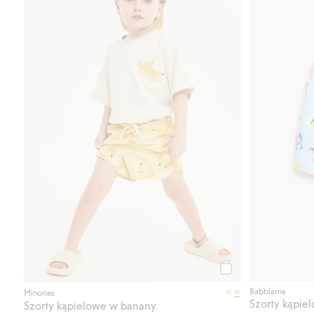
Kup
Babblarna
Minories
Szorty kąpie
Szorty kąpielowe w banany