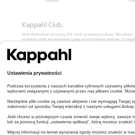
Kappahl Club.
Nowi Klubowicze otrzymują 15% zniżki na pierwsze zakupy. Warunkiem
uzyskania zniżki jest wyrażenie zgody na komunikację mailową. Szczegó
znajdują się tutaj.
Dołącz do Klubu!
Poland
Zmień kraj
Cookies