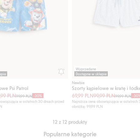
Wyprzedane
epie
Dostępne w sklepie
Newbie
owe Psi Patrol
Szorty kąpielowe w kratę i łódk
,99 PLN
69,99 PLN
99,99 PLN
-30%
-30
99,99 PLN
99,99 PLN
owiązująca w ostatnich 30 dniach przed
Najniższa cena obowiązująca w ostatnich 
LN
obniżką: 99,99 PLN
12 z 12 produkty
Popularne kategorie