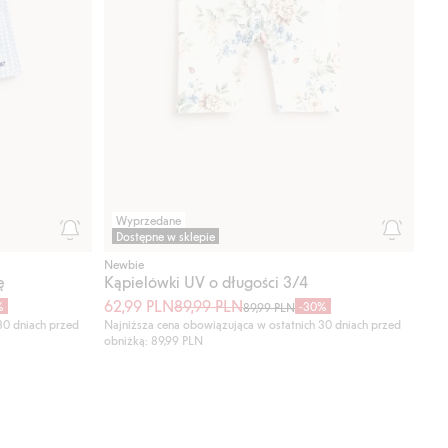
Wyprzedane
Dostępne w sklepie
Newbie
ę
Kąpielówki UV o długości 3/4
62,99 PLN
89,99 PLN
%
-30%
89,99 PLN
30 dniach przed
Najniższa cena obowiązująca w ostatnich 30 dniach przed
obniżką: 89,99 PLN