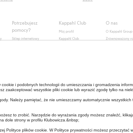
Potrzebujesz
Kappahl Club
O nas
pomocy?
Mój profil
O Kappahl Group
ły
Sklep internetowy
Kappahl Club
Zrównoważony r
Częste pytania
Warunki członkostwa
Praca u nas
Twoje zamówienie
Prasa i aktualnośc
Skontaktuj się z nami
Dostępność cyfro
Znajdź sklep
Sprawdź saldo karty
upominkowej
Personal Styling
Odstąp od umowy