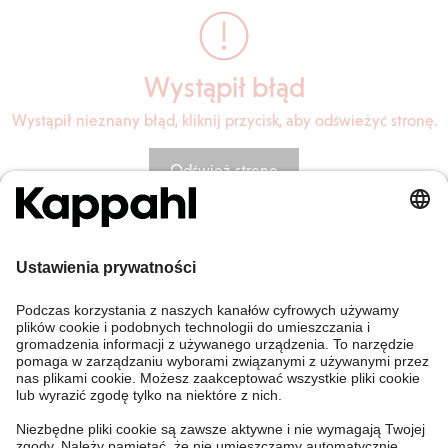
Wystąpił błąd
Wystąpił nieznany błąd, kliknij przycisk, aby odświeżyć stronę.
Odśwież stronę