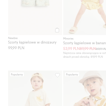
Kup
Newbie
Minories
Szorty kąpielowe w dinozaury
Szorty kąpielowe w bana
99,99 PLN
53,99 PLN
89,99 PLN
89,99 P
Najniższa cena obowiązująca w ost
dniach przed obniżką: 89,99 PLN
Popularny
Popularny
Szorty kąpielowe w banany, Doda