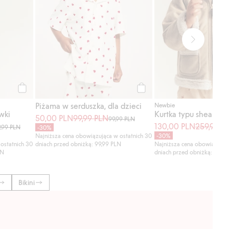
Kup
Kup
Piżama w serduszka, dla dzieci
Newbie
wki
50,00 PLN
99,99 PLN
99,99 PLN
130,00 PLN
259,99 P
9,99 PLN
-30%
Najniższa cena obowiązująca w ostatnich 30
-30%
ostatnich 30
dniach przed obniżką: 99,99 PLN
Najniższa cena obowiązując
LN
dniach przed obniżką: 259,
Bikini