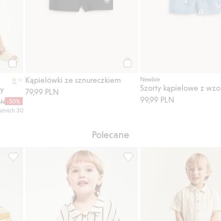
Kup
Kup
Kąpielówki ze sznureczkiem
Newbie
ny
79,99 PLN
99,99 PLN
-30%
LN
atnich 30
Polecane
j do listy ulubione
Komplet w paski, z muślinu, Dodaj do listy ulubione
Szorty kąpielowe w paski i wi