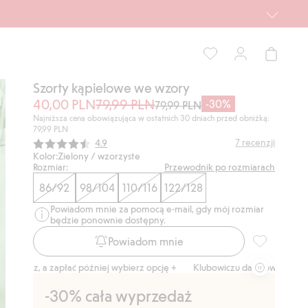
Szorty kąpielowe we wzory
40,00 PLN
79,99 PLN
-30%
79,99 PLN
Najniższa cena obowiązująca w ostatnich 30 dniach przed obniżką:
79,99 PLN
Średnia ocena:
7
recenzji
4.9
Kolor:
Zielony / wzorzyste
Rozmiar:
Przewodnik po rozmiarach
86/92
98/104
110/116
122/128
Powiadom mnie za pomocą e-mail, gdy mój rozmiar
będzie ponownie dostępny.
Powiadom mnie
Szorty kąpi
z, a zapłać później wybierz opcję +
Klubowiczu darmowa dostawa od 15
-30% cała wyprzedaż