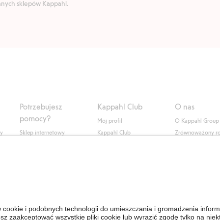
ranych sklepów Kappahl.
Potrzebujesz
Kappahl Club
O nas
pomocy?
Mój profil
O Kappahl Group
ły
Sklep internetowy
Kappahl Club
Zrównoważony r
Częste pytania
Warunki członkostwa
Praca u nas
Twoje zamówienie
Prasa i aktualnośc
Skontaktuj się z nami
Dostępność cyfro
Znajdź sklep
Sprawdź saldo karty
upominkowej
Personal Styling