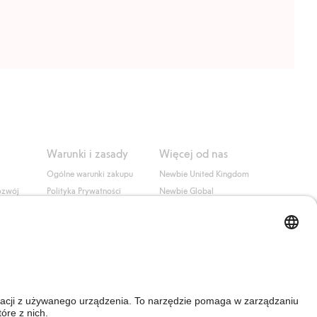
Warunki i zasady
Więcej od nas
Ogólne warunki zakupu
Newbie United Kingdom
ozwój
Polityka Prywatności
Newbie Global
Polityka plików cookie
Affiliate
i
Warunki #YesKappahl
#YesNewbie
wa