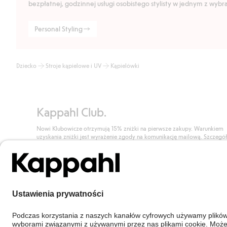
bezpłatnej, godzinnej usługi osobistego stylisty w jednym z wyb
Personal Styling
Dziecko
Stroje kąpielowe i UV
Kąpielówki
Kappahl Club.
Nowi Klubowicze otrzymują 15% zniżki na pierwsze zakupy. Warunkiem
uzyskania zniżki jest wyrażenie zgody na komunikację mailową. Szczegó
znajdują się tutaj.
Dołącz do Klubu!