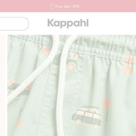
Final Sale -30%
Ważne przy zakupie min. 2 sztuk produktów włączonych w
ofertę, również z działu outlet do 10.8 w sklepach Kappahl i
Newbie oraz na kappahl.com. Ofert nie łączymy
Kobieta
Mężczyzna
Dziecko
Niemowlę
Newbie
Klubowiczu darmowa dostawa od 150 zł
Kup tera