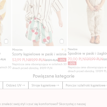
Kup
Kup
Newbie
Minories
u
Spodnie w paski i żagló
Szorty kąpielowe w paski i wiśnie
70,00 PLN
139,99 PLN
53,99 PLN
89,99 PLN
9 PLN
13
-30%
89,99 PLN
-30%
Najniższa cena obowiązująca w ostatnich 30
atnich 30
Najniższa cena obowiązująca w 
dniach przed obniżką: 89,99 PLN
dniach przed obniżką: 139,99 P
Powiązane kategorie
Odzież UV
Stroje kąpielowe
Poncza i szlafroki kąpielowe
znaleźć swój styl i czuć się komfortowo? Skorzystaj z naszej