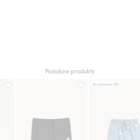
Podobne produkty
Do rozmiaru 140
odaj do listy ulubione
Szorty kąpielowe w banany, Dodaj do listy ulubione
Kąpielówki ze sznureczkiem, 