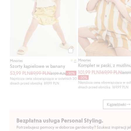
Kup
Minories
Minories
Komplet w paski, z muślin
Szorty kąpielowe w banany
101,99 PLN
169,99 PLN
53,99 PLN
89,99 PLN
169,9
-30%
89,99 PLN
-30%
Najniższa cena obowiązująca w ostatnich 30
Najniższa cena obowiązująca w ost
dniach przed obniżką: 89,99 PLN
dniach przed obniżką: 169,99 PLN
Kąpielówki
Bezpłatna usługa Personal Styling.
Potrzebujesz pomocy w doborze garderoby? Szukasz inspiracji jak 