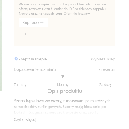
Ważne przy zakupie min. 2 sztuk produktów włączonych w
ofertę, również z działu outlet do 10.8 w sklepach Kappahl i
Newbie oraz na kappahl.com. Ofert nie łączymy
Kup teraz
Znajdź w sklepie
Wybierz sklep
Dopasowanie rozmiaru
7
recenzji
3
Za mały
Idealny
Za duży
na
Na
Opis produktu
5
podstawie
Szorty kąpielowe we wzory, z motywami palm i różnych
5
samochodów surfingowych. Szorty mają kieszenie po
głosów
bokach, ściągacz i sznureczek w pasie oraz szorty
wewnętrzne z siateczki.
Czytaj więcej
Produkt zawiera 100% poliestru z odzysku.