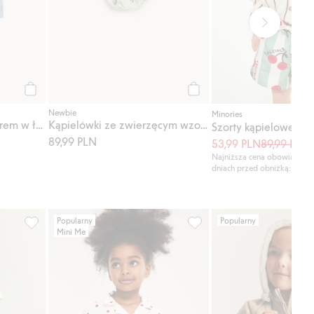
Kup
Kup
Newbie
Minories
Szorty kąpielowe z wzorem w łódki
Kąpielówki ze zwierzęcym wzorem
Szorty kąpielowe w pa
89,99 PLN
53,99 PLN
89,99 PLN
8
Najniższa cena obowiązując
dniach przed obniżką: 89,99
Popularny
Popularny
Mini Me
śnie, Dodaj do listy ulubione
Spodnie w paski i żaglówki, Dodaj do listy ulubione
Piżama w serduszka, dla dzi