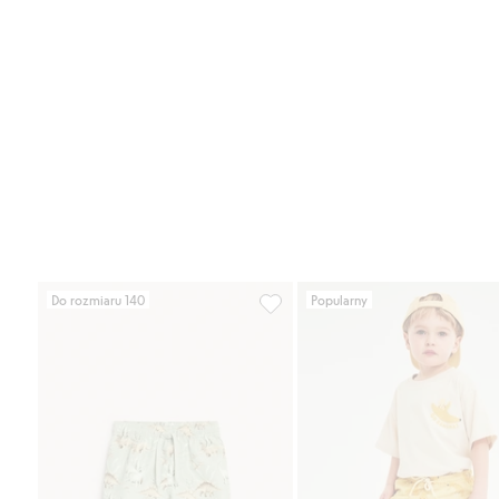
Do rozmiaru 140
Popularny
Szorty kąpielowe w dinozaury, D