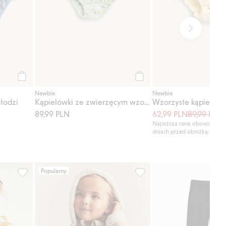
Kup
Kup
Newbie
Newbie
łodzi
Kąpielówki ze zwierzęcym wzorem
Wzorzyste kąpielówk
89,99 PLN
62,99 PLN
89,99 PLN
8
Najniższa cena obowiązując
dniach przed obniżką: 89,99
Popularny
odaj do listy ulubione
Komplet w paski, z muślinu, Dodaj do listy ulubione
Kurtka typu shearling z pl