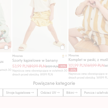
Kup
Kup
Minories
Minories
Komplet w paski, z muśl
Szorty kąpielowe w banany
PLN
101,99 PLN
169,99 PLN
53,99 PLN
89,99 PLN
16
-30%
89,99 PLN
atnich 30
-30%
Najniższa cena obowiązująca w ostatnich 30
Najniższa cena obowiązująca w 
dniach przed obniżką: 89,99 PLN
dniach przed obniżką: 169,99 P
Powiązane kategorie
Stroje kąpielowe
Odzież UV
Bikini
Poncza i szlafro