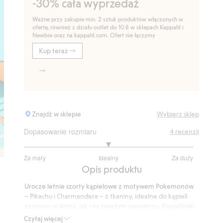
-30% cała wyprzedaż
Ważne przy zakupie min. 2 sztuk produktów włączonych w
ofertę, również z działu outlet do 10.8 w sklepach Kappahl i
Newbie oraz na kappahl.com. Ofert nie łączymy
Kup teraz
Znajdź w sklepie
Wybierz sklep
Dopasowanie rozmiaru
4
recenzji
3
Za mały
Idealny
Za duży
na
Na
Opis produktu
5
podstawie
Urocze letnie szorty kąpielowe z motywem Pokemonów
3
– Pikachu i Charmandera – z tkaniny, idealne do kąpieli
głosów
zarówno w domu, jak i na świeżym powietrzu. Kąpielówki
mają gumę w pasie, ze sznureczkiem oraz kieszenie po
Czytaj więcej