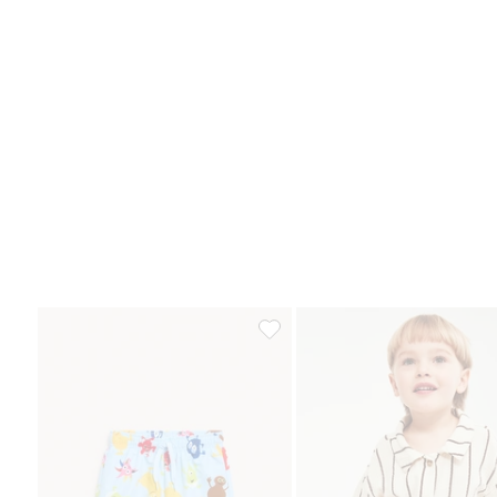
Szorty kąpielowe Babblarna, Dod