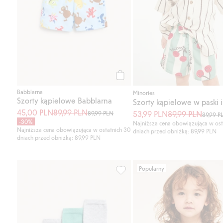
Kup
Babblarna
Minories
Szorty kąpielowe Babblarna
Szorty kąpielowe w paski i
45,00 PLN
89,99 PLN
53,99 PLN
89,99 PLN
89,99 PLN
89,99 P
-30%
Najniższa cena obowiązująca w ost
Najniższa cena obowiązująca w ostatnich 30
dniach przed obniżką: 89,99 PLN
dniach przed obniżką: 89,99 PLN
Popularny
Skarpetki Pokemony 3-pak, Dodaj