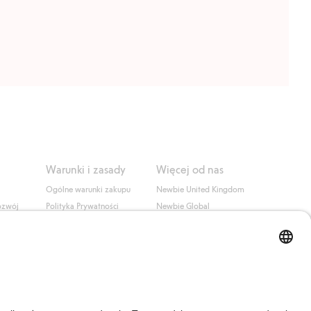
Warunki i zasady
Więcej od nas
Ogólne warunki zakupu
Newbie United Kingdom
ozwój
Polityka Prywatności
Newbie Global
Polityka plików cookie
Affiliate
i
Warunki #YesKappahl
#YesNewbie
wa