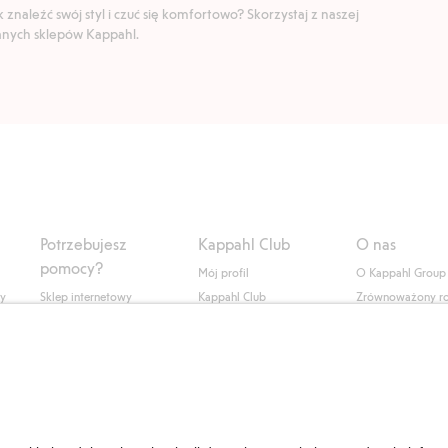
znaleźć swój styl i czuć się komfortowo? Skorzystaj z naszej
ranych sklepów Kappahl.
Potrzebujesz
Kappahl Club
O nas
pomocy?
Mój profil
O Kappahl Group
ły
Sklep internetowy
Kappahl Club
Zrównoważony r
Częste pytania
Warunki członkostwa
Praca u nas
Twoje zamówienie
Prasa i aktualnośc
Skontaktuj się z nami
Dostępność cyfro
Znajdź sklep
Sprawdź saldo karty
upominkowej