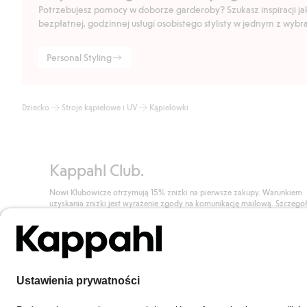
Potrzebujesz pomocy w doborze garderoby? Szukasz inspiracji jak 
bezpłatnej, godzinnej usługi osobistego stylisty w jednym z wyb
Personal Styling
Dziecko
Stroje kąpielowe i UV
Kąpielówki
Kappahl Club.
Nowi Klubowicze otrzymują 15% zniżki na pierwsze zakupy. Warunkiem
uzyskania zniżki jest wyrażenie zgody na komunikację mailową. Szczegó
znajdują się tutaj.
Dołącz do Klubu!