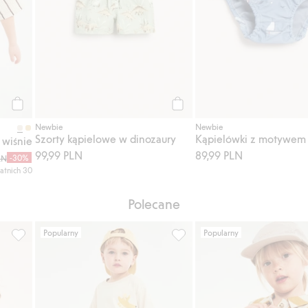
Kup
Kup
Newbie
Newbie
Szorty kąpielowe w dinozaury
Kąpielówki z motywem 
 wiśnie
99,99 PLN
89,99 PLN
-30%
LN
atnich 30
Polecane
Popularny
Popularny
 do listy ulubione
830372, Dodaj do listy ulubione
Szorty kąpielowe w banany, D