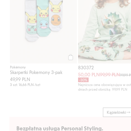
Kup
830372
Pokémony
Skarpetki Pokemony 3-pak
50,00 PLN
99,99 PLN
99,99 
49,99 PLN
-30%
3 szt.
16,66 PLN
/szt
Najniższa cena obowiązująca w ost
dniach przed obniżką: 99,99 PLN
Kąpielówki
Bezpłatna usługa Personal Styling.