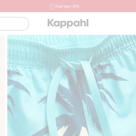
Final Sale -30%
Ważne przy zakupie min. 2 sztuk produktów włączonych w
ofertę, również z działu outlet do 10.8 w sklepach Kappahl i
Newbie oraz na kappahl.com. Ofert nie łączymy
Kobieta
Mężczyzna
Dziecko
Niemowlę
Newbie
Klubowiczu darmowa dostawa od 150 zł
Kup te