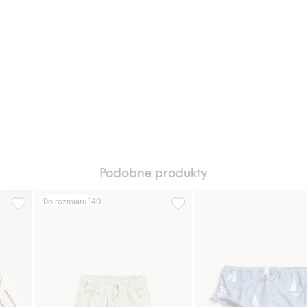
Podobne produkty
Do rozmiaru 140
aj do listy ulubione
Szorty kąpielowe w paski i wiśnie, Dodaj do listy ulubione
Szorty kąpielowe w dinozaury