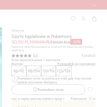
Pokémony
Szorty kąpielowe w Pokemony
50,00 PLN
99,99 PLN
-30%
99,99 PLN
Najniższa cena obowiązująca w ostatnich 30 dniach przed obniżką:
99,99 PLN
Średnia ocena:
4
recenzji
5.0
Kolor:
Jasnoturkusowy / wzorzyste
Rozmiar:
Przewodnik po rozmiarach
86/92
98/104
110/116
122/128
Powiadom mnie za pomocą e-mail, gdy mój rozmiar
będzie ponownie dostępny.
Powiadom mnie
Szorty kąpi
raz, a zapłać później wybierz opcję +
Klubowiczu darmowa dostawa od 