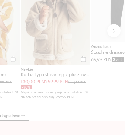
Odzież basic
69,99 PLN
3 za 2
Kup
Kup
Newbie
inu
Kurtka typu shearling z pluszową podszewką
130,00 PLN
259,99 PLN
9,99 PLN
259,99 PLN
-30%
ostatnich 30
Najniższa cena obowiązująca w ostatnich 30
LN
dniach przed obniżką: 259,99 PLN
ki kąpielowe