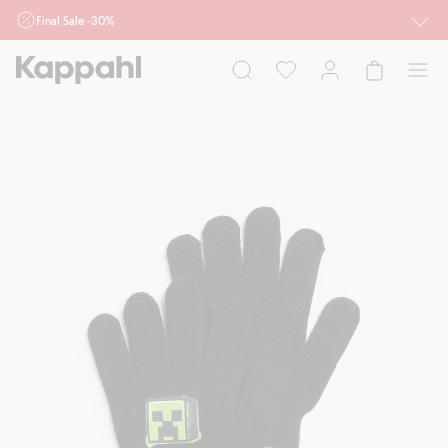
Final Sale -30%
Ważne przy zakupie min. 2 sztuk produktów włączonych w ofertę, również z
działu outlet do 10.8 w sklepach Kappahl i Newbie oraz na kappahl.com. Ofert
nie łączymy
Kobieta
Mężczyzna
Dziecko
Niemowlę
Newbie