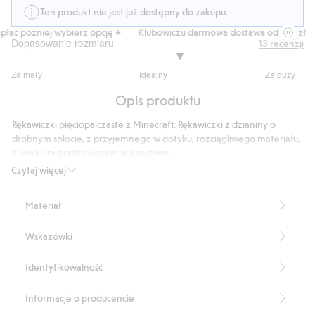
Ten produkt nie jest już dostępny do zakupu.
łać później wybierz opcję +
Klubowiczu darmowa dostawa od 150 zł
Dopasowanie rozmiaru
13
recenzji
3.363636363636364
Za mały
Idealny
Za duży
na
Na
5
Opis produktu
podstawie
11
Rękawiczki pięciopalczaste z Minecraft. Rękawiczki z dzianiny o
głosów
drobnym splocie, z przyjemnego w dotyku, rozciągliwego materiału,
z miękkim prążkowanym ściągaczem.
Numer artykułu
:
497578
Czytaj więcej
Blended Recycled Polyester
Materiał
Wskazówki
Identyfikowalność
Informacje o producencie