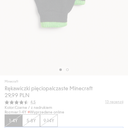
Minecraft
Rękawiczki pięciopalczaste Minecraft
29,99 PLN
Średnia ocena:
13
recenzji
4.5
Kolor:
Czarne / z nadrukiem
Rozmiar:
1-4Y
Wyprzedane online
1-4Y
5-8Y
9-14Y