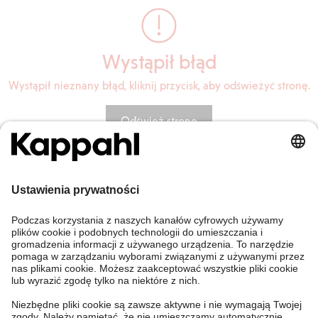
Wystąpił błąd
Wystąpił nieznany błąd, kliknij przycisk, aby odświeżyć stronę.
Odśwież stronę