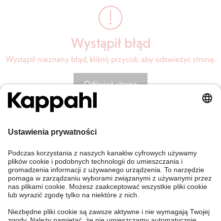
Wystąpił błąd
Wystąpił nieznany błąd, kliknij przycisk, aby odświeżyć stronę.
Odśwież stronę