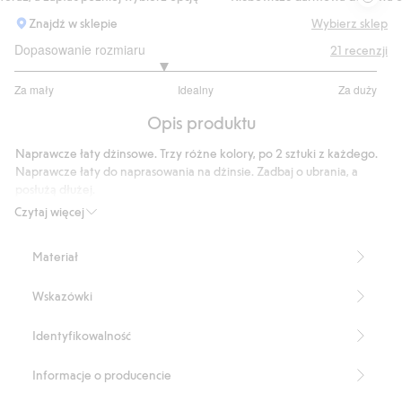
Znajdź w sklepie
Wybierz sklep
Dopasowanie rozmiaru
21
recenzji
2.636363636363636
Za mały
Idealny
Za duży
na
Na
5
Opis produktu
podstawie
11
Naprawcze łaty dżinsowe. Trzy różne kolory, po 2 sztuki z każdego.
głosów
Naprawcze łaty do naprasowania na dżinsie. Zadbaj o ubrania, a
posłużą dłużej.
Czytaj więcej
Sposób przymocowania łaty naprawczej:
1. Przygotuj podłoże, prasując odzież na wybranym obszarze przez
Materiał
45 sekund
2. Nałóż łatę na wybrany obszar na 25 sekund
Wskazówki
3. Odczekaj 5 minut
– Naprasowanki
Identyfikowalność
- Kupując u nas produkty bawełniane, wspierasz inwestycję firmy
Kappahl w prace na rzecz Better Cotton. Produkt jest pozyskiwany
Informacje o producencie
poprzez system bilansu masy, co oznacza, że nie można