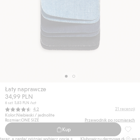
Łaty naprawcze
34,99 PLN
6 szt.
5,83 PLN
/szt
Średnia ocena:
21
recenzji
4.2
Kolor:
Niebieski / jednolite
Rozmiar:
ONE SIZE
Przewodnik po rozmiarach
Kup
Łaty na
raz, a zapłać później wybierz opcję +
Klubowiczu darmowa dostawa od 