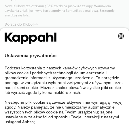
Nowi Klubowicze otrzymują 15% zniżki na pierwsze zakupy. Warunkiem
uzyskania zniżki jest wyrażenie zgody na komunikację mailową. Szczegóły
znajdują się tutaj.
Dołącz do Klubu!
Potrzebujesz pomocy?
Sklep internetowy
Kappahl Club
Częste pytania
Mój profil
O nas
Twoje zamówienie
Kappahl Club
O Kappahl Group
Warunki i zasady