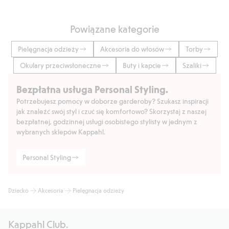
zagwarantować, że zawiera on Better Cotton. Więcej szczegółów na
BetterCotton.org/MassBalance.
Numer artykułu
:
801878
Powiązane kategorie
Pielęgnacja odzieży
Akcesoria do włosów
Torby
Okulary przeciwsłoneczne
Buty i kapcie
Szaliki
Bezpłatna usługa Personal Styling.
Potrzebujesz pomocy w doborze garderoby? Szukasz inspiracji
jak znaleźć swój styl i czuć się komfortowo? Skorzystaj z naszej
bezpłatnej, godzinnej usługi osobistego stylisty w jednym z
wybranych sklepów Kappahl.
Personal Styling
Dziecko
Akcesoria
Pielęgnacja odzieży
Kappahl Club.