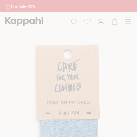
Final Sale -30%
Ważne przy zakupie min. 2 sztuk produktów włączonych w ofertę, również z
działu outlet do 10.8 w sklepach Kappahl i Newbie oraz na kappahl.com. Ofert
nie łączymy
Kobieta
Mężczyzna
Dziecko
Niemowlę
Newbie