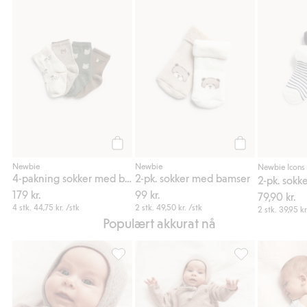
4-pakning sokker med bjørnetrykk, Legg til 
2-pk. sokker med
Legg til
Legg til
Newbie
Newbie
Newbie Icons
4-pakning sokker med bjørnetrykk
2-pk. sokker med bamser
2-pk. sokk
179 kr.
99 kr.
79,90 kr.
4 stk.
44,75 kr.
/stk
2 stk.
49,50 kr.
/stk
2 stk.
39,95 kr
Populært akkurat nå
Cardigan i ull- og kasjmirblanding, Legg til 
Bukse i ull- og k