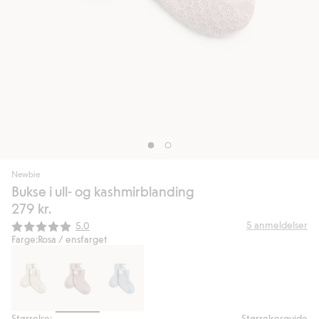
Newbie
Bukse i ull- og kashmirblanding
279 kr.
Gjennomsnittskarakter:
5
anmeldelser
5.0
Farge:
Rosa / ensfarget
Størrelse:
Størrelsesguide