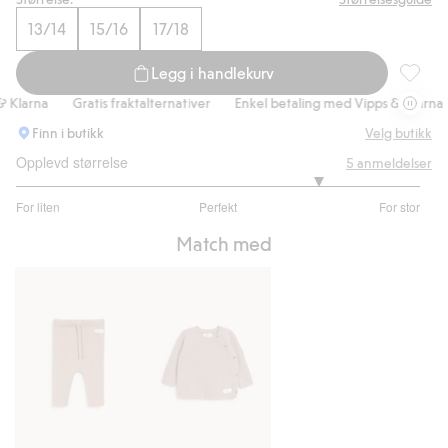
13/14
15/16
17/18
Legg i handlekurv
Bukse i
larna
Gratis fraktalternativer
Enkel betaling med Vipps & Klarna
Finn i butikk
Velg butikk
Opplevd størrelse
5
anmeldelser
4
For liten
Perfekt
For stor
av
Basert
5
Match med
på
2
stemmer