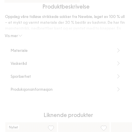
Produktbeskrivelse
Bukse
Cardigan
i
i
Oppdag våre tidløse strikkede sokker fra Newbie, laget av 100 % ull
ull-
ull-
– et mykt og varmt materiale der 30 % består av kashmir. De har fin
og
og
mønsterstrikk, nedbrettbar kant og er pyntet med to knapper. En
kasjmirblanding
klassisk Newbie-etikett som setter prikken over i-en.
kasjmirblanding
Vis mer
Inneholder 70 % sertifisert ull.
Artikkelnummer
:
513507
Materiale
RWS certified wool
Vaskeråd
Sporbarhet
Produksjonsinformasjon
Liknende produkter
Nyhet