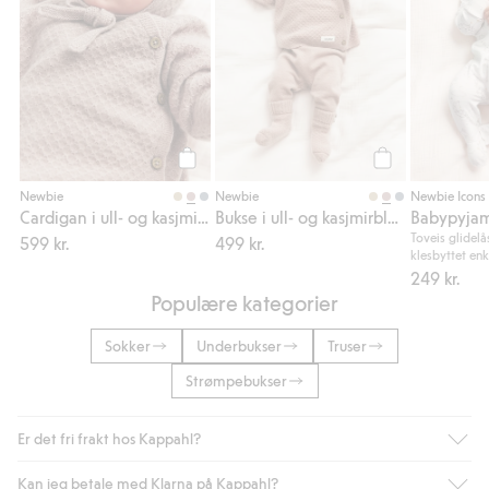
Legg til
Legg til
Newbie
Newbie
Newbie Icons
Cardigan i ull- og kasjmirblanding
Bukse i ull- og kasjmirblanding
Babypyja
Toveis glidel
599 kr.
499 kr.
klesbyttet enk
249 kr.
Populære kategorier
Sokker
Underbukser
Truser
Strømpebukser
Er det fri frakt hos Kappahl?
Kan jeg betale med Klarna på Kappahl?