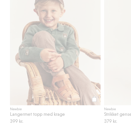
Legg til
Newbie
Newbie
Langermet topp med krage
Strikket gens
399 kr.
379 kr.