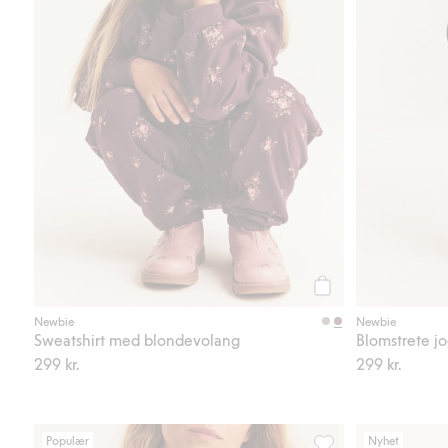
Legg til
Newbie
Newbie
Sweatshirt med blondevolang
Blomstrete j
299 kr.
299 kr.
Populær
Nyhet