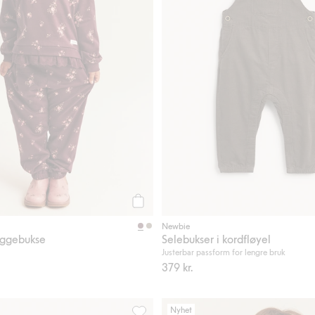
Legg til
Newbie
oggebukse
Selebukser i kordfløyel
Justerbar passform for lengre bruk
379 kr.
Nyhet