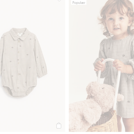
Populær
er fra Newbie Woman, Legg til i favoriter
Rutete skjortebody med bamser, Legg ti
Legg til