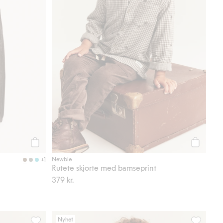
Legg til
Legg til
Newbie
+1
Rutete skjorte med bamseprint
379 kr.
Nyhet