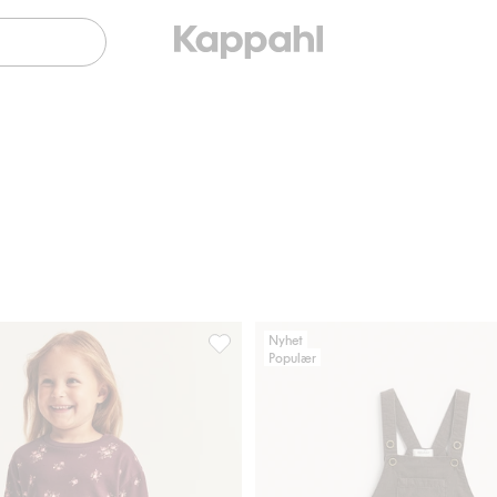
Nyhet
Populær
evolang, Legg til i favoriter
Blomstrete joggebukse, Legg til i favor