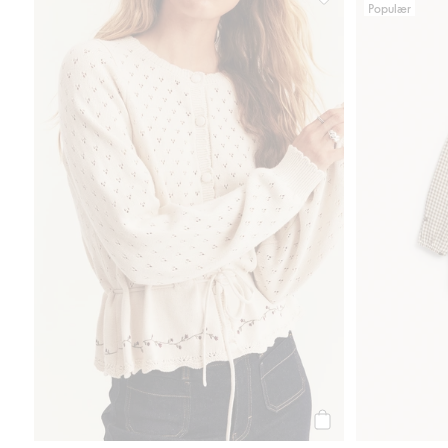
Populær
Cardigan med blomst
Legg til