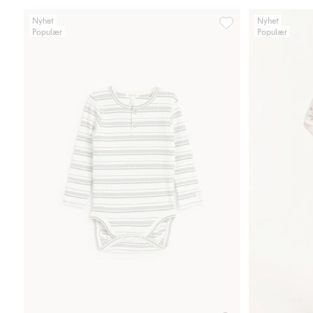
Nyhet
Nyhet
Populær
Populær
Stripete langermet b