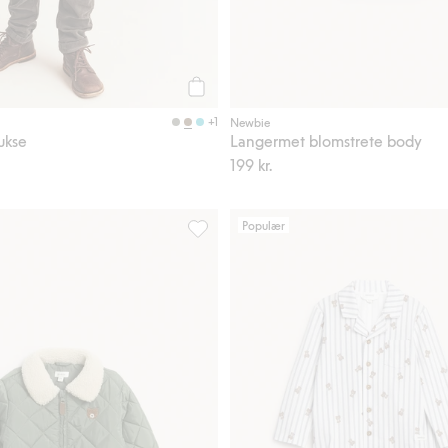
Legg til
+1
Newbie
ukse
Langermet blomstrete body
199 kr.
Populær
wbie Woman, Legg til i favoriter
Vattert jakke med pilékrage, Legg til i 