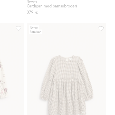
Newbie
Cardigan med bamsebroderi
379 kr.
Nyhet
Populær
Langermet blomstrete body, Legg til i favoriter
Rutete kjo