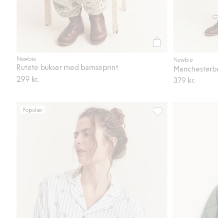
Legg til
Newbie
Newbie
Rutete bukser med bamseprint
Manchesterb
299 kr.
379 kr.
Populær
Mønstret pyjamas Ne