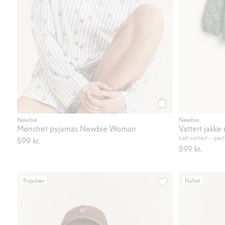
Legg til
Newbie
Newbie
Mønstret pyjamas Newbie Woman
Vattert jakke
Lett vattert – pe
599 kr.
599 kr.
Populær
Nyhet
Langermet topp med 