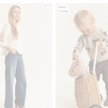
Nyhet
Populær
ody, Legg til i favoriter
Brodert peplumbluse Newbie Woman, Le