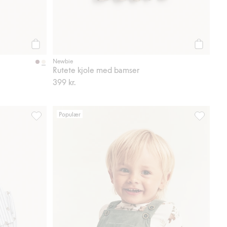
Legg til
Legg til
Newbie
Rutete kjole med bamser
399 kr.
Populær
favoriter
Pyjamas med kosebamser, Legg til i favoriter
Selebukser