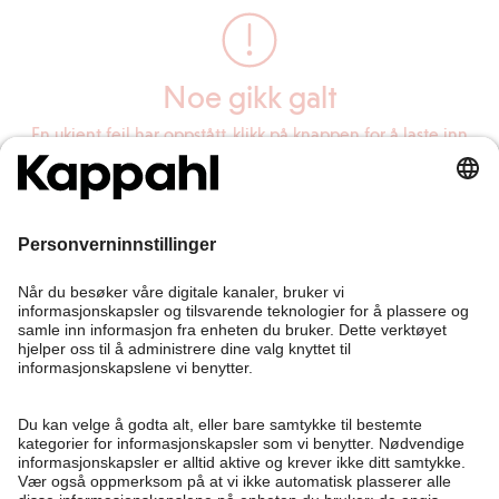
Noe gikk galt
En ukjent feil har oppstått, klikk på knappen for å laste inn
siden på nytt.
Last inn siden på nytt