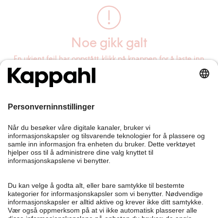
Noe gikk galt
En ukjent feil har oppstått, klikk på knappen for å laste inn
siden på nytt.
Last inn siden på nytt