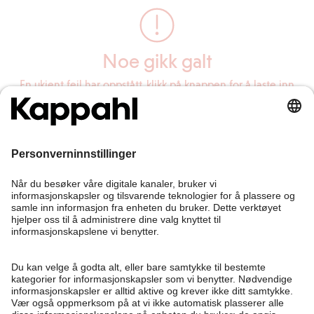
Noe gikk galt
En ukjent feil har oppstått, klikk på knappen for å laste inn
siden på nytt.
Last inn siden på nytt