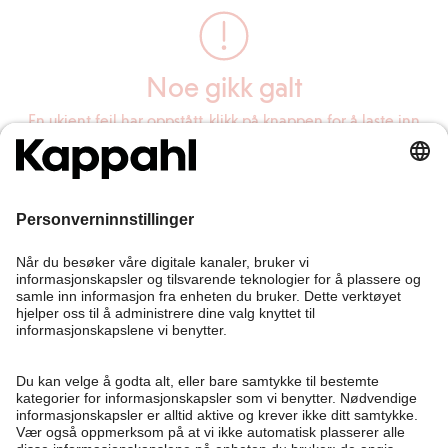
Noe gikk galt
En ukjent feil har oppstått, klikk på knappen for å laste inn
siden på nytt.
Last inn siden på nytt