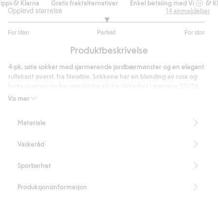
pps & Klarna
Gratis fraktalternativer
Enkel betaling med Vipps & Kla
Opplevd størrelse
14
anmeldelser
3
For liten
Perfekt
For stor
av
Basert
5
Produktbeskrivelse
på
13
4-pk. søte sokker med sjarmerende jordbærmønster og en elegant
stemmer
rullekant øverst, fra Newbie. Sokkene har en blanding av rosa og
hvite nyanser og har antiskli for ekstra sikkerhet i størrelse 23/26.
Inneholder 80 % økologisk bomull.
Vis mer
Artikkelnummer
:
502153
Made with organic cotton - GOTS
Materiale
Vaskeråd
Sporbarhet
Produksjonsinformasjon