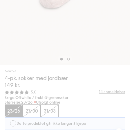
Newbie
4-pk. sokker med jordbær
149 kr.
Gjennomsnittskarakter:
14
anmeldelser
5.0
Farge:
Offwhite / frukt & grønnsaker
Størrelse:
23/26
Utsolgt online
23/26
27/30
31/33
Dette produktet går ikke lenger å kjøpe