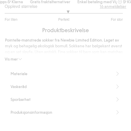
pps & Klarna
Gratis fraktalternativer
Enkel betaling med Vipps & Kla
Opplevd størrelse
16
anmeldelser
3.133333333333333
For liten
Perfekt
For stor
av
Basert
5
Produktbeskrivelse
på
15
Pointelle-mønstrede sokker fra Newbie Limited Edition. Laget av
stemmer
myk og behagelig økologisk bomull. Sokkene har bølgekant øverst
og en søt sløyfe. Uten antiskli. Fine sokker til barn som kan matches
søtt med søsken.
Vis mer
Inneholder 80 % økologisk bomull.
Artikkelnummer
:
440693
Materiale
Organic cotton – GOTS
Vaskeråd
Sporbarhet
Produksjonsinformasjon