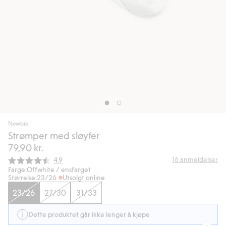
Newbie
Strømper med sløyfer
79,90 kr.
Gjennomsnittskarakter:
16
anmeldelser
4.9
Farge:
Offwhite / ensfarget
Størrelse:
23/26
Utsolgt online
23/26
27/30
31/33
Dette produktet går ikke lenger å kjøpe