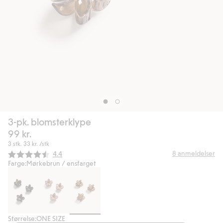
3-pk. blomsterklype
99 kr.
3 stk.
33 kr.
/stk
Gjennomsnittskarakter:
8
anmeldelser
4.4
Farge:
Mørkebrun / ensfarget
Størrelse:
ONE SIZE