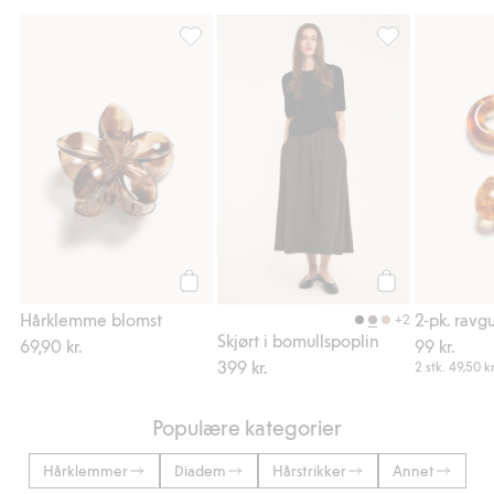
Hårklemme blomst, Legg til i favoriter
Skjørt i bomullsp
Legg til
Legg til
Hårklemme blomst
+2
Skjørt i bomullspoplin
69,90 kr.
99 kr.
399 kr.
2 stk.
49,50 kr
Populære kategorier
Hårklemmer
Diadem
Hårstrikker
Annet