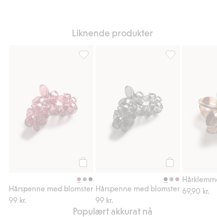
Liknende produkter
Hårspenne med blomster, Legg til i favori
Hårspenne med b
Legg til
Legg til
Hårklemm
Hårspenne med blomster
Hårspenne med blomster
69,90 kr.
99 kr.
99 kr.
Populært akkurat nå