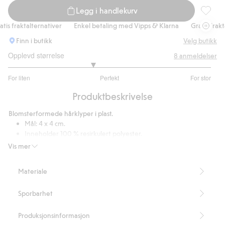
Legg i handlekurv
3-pk. b
is fraktalternativer
Enkel betaling med Vipps & Klarna
Gratis fraktal
Finn i butikk
Velg butikk
Opplevd størrelse
8
anmeldelser
2.666666666666667
For liten
Perfekt
For stor
av
Basert
5
Produktbeskrivelse
på
6
Blomsterformede hårklyper i plast.
stemmer
Mål: 4 x 4 cm.
Inneholder 100 % resirkulert polyester.
Artikkelnummer
:
911495
Vis mer
Recycled plastic
Materiale
Sporbarhet
Produksjonsinformasjon