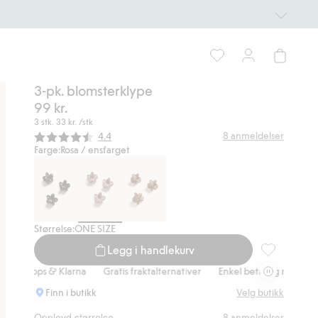
3-pk. blomsterklype
99 kr.
3 stk.
33 kr.
/stk
Gjennomsnittskarakter:
8
anmeldelser
4.4
Farge:
Rosa / ensfarget
Størrelse:
ONE SIZE
Legg i handlekurv
3-pk. blomst
 Vipps & Klarna
Gratis fraktalternativer
Enkel betaling med Vipps & 
Finn i butikk
Velg butikk
Opplevd størrelse
8
anmeldelser