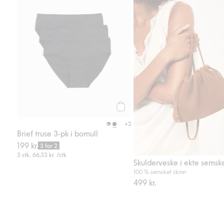
Brief truse 3-pk i bomull, Legg til
Legg til
+2
Brief truse 3-pk i bomull
199 kr.
3 for 2
3 stk.
66,33 kr.
/stk
100 % semsket skinn
499 kr.