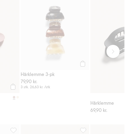
favoriter
Hårklemme blomst, Legg til i favoriter
Hårklemme 3-pk, Legg til i 
Legg til
Hårklemme 3-pk
79,90 kr.
3 stk.
26,63 kr.
/stk
Legg til
Hårklemme
69,90 kr.