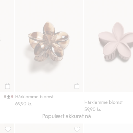
l i favoriter
Hårspenne med blomster, Legg til i favoriter
Hårklemme blomst, Legg til i 
Legg til
Legg til
Hårklemme blomst
Hårklemme blomst
69,90 kr.
59,90 kr.
Populært akkurat nå