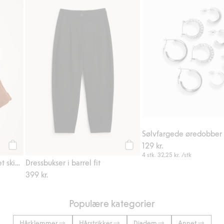
 i favoriter
Skulderveske i ekte semsket skinn, Legg til i favoriter
Dressbukser i barrel fit, Legg ti
Sølvfargede øredobber
129 kr.
Legg til
Legg til
4 stk.
32,25 kr.
/stk
Skulderveske i ekte semsket skinn
Dressbukser i barrel fit
399 kr.
Populære kategorier
Hårklemmer
Hårstrikker
Diadem
Annet