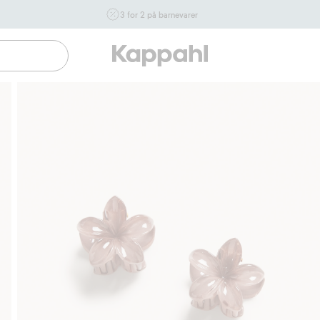
3 for 2 på barnevarer
Ikke Newbie. Gjelder når du handler 2 eller flere varer som
inngår i tilbudet tom. 17/8 i butikk & online for deg som er
eller blir medlem. Kan ikke kombineres med andre tilbud
eller rabatter.
Handle nå
Gratis fraktalternativer
Enkel betaling med