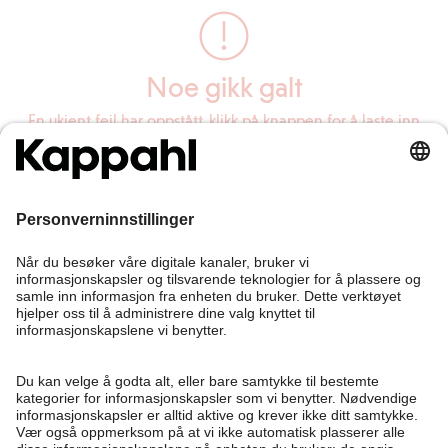
Noe gikk galt
En ukjent feil har oppstått, klikk på knappen for å laste inn
siden på nytt.
Last inn siden på nytt