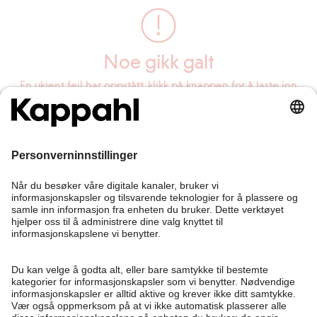
Noe gikk galt
En ukjent feil har oppstått, klikk på knappen for å laste inn
siden på nytt.
Last inn siden på nytt