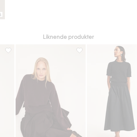
S
Liknende produkter
Skjørt i bomullspoplin, Legg til i favoriter
A-formet midiskjørt i bomullspo