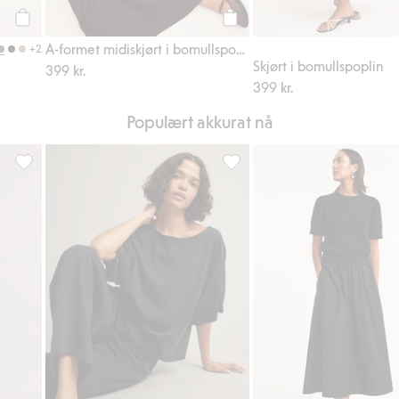
Legg til
Legg til
A-formet midiskjørt i bomullspoplin
+2
Skjørt i bomullspoplin
399 kr.
399 kr.
Populært akkurat nå
 favoriter
Sweatpants med vid passform, Legg til i favoriter
Trikottopp, Legg til i favoriter