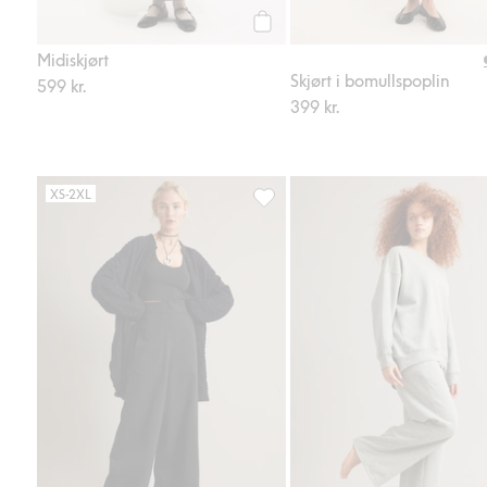
Legg til
Midiskjørt
Skjørt i bomullspoplin
599 kr.
399 kr.
XS-2XL
Pull-on bukser wide fit, Legg til i