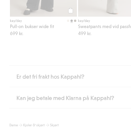
Legg til
kay/day
kay/day
Pull-on bukser wide fit
Sweatpants med vid pass
699 kr.
499 kr.
Er det fri frakt hos Kappahl?
Kan jeg betale med Klarna på Kappahl?
Som medlem i Kappahl Club har du alltid gratis frakt til butikk,
etter at du har logget inn og er identifisert som medlem.
Ellers koster frakten 59 NOK for levering med Bring, hjemleve
Ja, i samarbeid med Klarna tilbyr vi smidig betaling med faktura 
Les mer
Dame
Kjoler & skjørt
Skjørt
Ved å oppgi informasjon i kassen godkjenner du Klarnas vilkår. Når