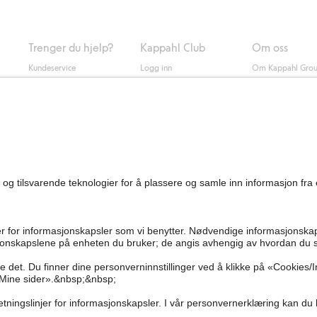
Trenger du hjelp?
Kappahl Club
Om oss
Kundeservice
Logg inn
Om Kappahl Gro
0
Vanlige spørsmål
Kappahl Club
Bærekraft
Bestilling
Medlemsvilkår
Jobbe hos oss
Kontakt oss
Presse
Finn butikk
Tilgjengelighet
Personal shopping
Sjekk saldo på
gavekortet
Angre kjøpet ditt