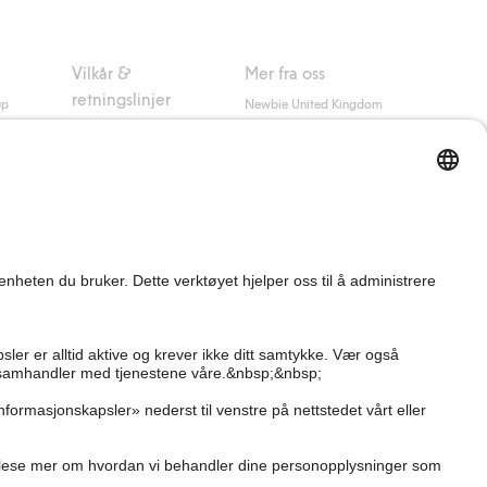
Vilkår &
Mer fra oss
retningslinjer
up
Newbie United Kingdom
Kjøpsvilkår
Newbie Global
Personvernerklæring
Affiliate
Informasjonskapsler
Vilkår #YesKappahl
#YesNewbie