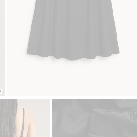
Gratis fraktalternativer
Enkel betaling med Vipps & Klarn
S