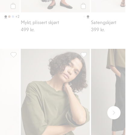
Legg til
Legg til
+2
Mykt, plissert skjørt
Satengskjørt
499 kr.
399 kr.
Skjørt i bomullspoplin, Legg til i favoriter
Boxy T-skjorte med rullede k