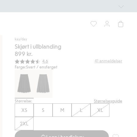
kay/day
Skjørt i ullblanding
899 kr.
Gjennomsnittskarakter:
41
anmeldelser
4.6
Farge:
Svart / ensfarget
Størrelse:
Størrelsesguide
XS
S
M
L
XL
2XL
Legg i handlekurv