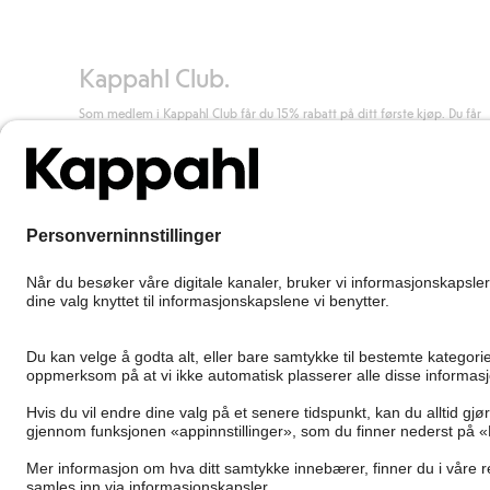
Les mer
Kappahl Club.
Som medlem i Kappahl Club får du 15% rabatt på ditt første kjøp. Du får
unike medlemstilbud, alltid fri frakt (til utleveringssted) ved kjøp over 50
kr, og du samler poeng på alle dine kjøp og aktiviteter.
Bli medlem
Norway
Bytt sted
Cookies