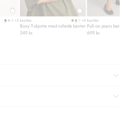
Legg til
Legg til
+2
+6
kay/day
kay/day
Boxy T-skjorte med rullede kanter
Pull-on jeans barrel fi
349 kr.
699 kr.
hjemlevering med Helthjem. Fraktkostnaden fjernes automatisk
nsett hvor mye du handler for.
er om Klarnas betalingsvilkår
(ekstern lenke).