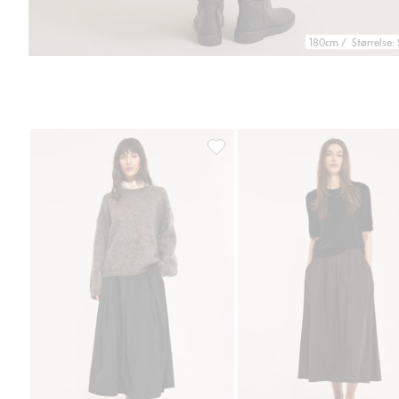
180cm / Størrelse: 
Midiskjørt, Legg til i favoriter