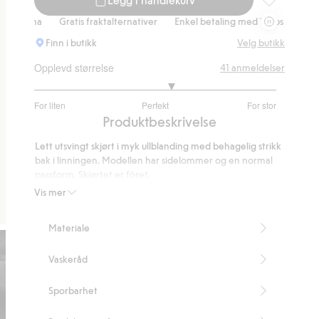
Skjørt i ullb
a
Gratis fraktalternativer
Enkel betaling med Vipps & Klarna
Grat
Finn i butikk
Velg butikk
Opplevd størrelse
41
anmeldelser
3.277777777777778
For liten
Perfekt
For stor
av
Basert
Produktbeskrivelse
5
på
Lett utsvingt skjørt i myk ullblanding med behagelig strikk
36
bak i linningen. Modellen har sidelommer og en normal
stemmer
passform. Skjørtet er fôret.
Vis mer
kay/day
En kolleksjon med enkle plagg i tidløst design med fine
Materiale
detaljer. Passformen er løs og romslig. Komfortable plagg
til trening, turer, reiser eller for å bare slappe av hjemme.
Vaskeråd
Ullblanding
Fôret
Lett utsvingt modell
Sporbarhet
Strikk bak i linningen
Sidelommer