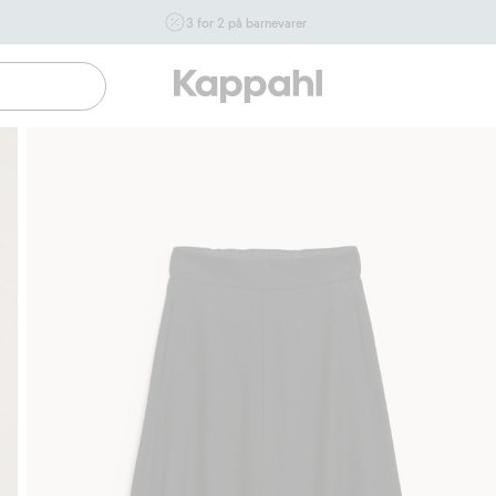
3 for 2 på barnevarer
Ikke Newbie. Gjelder når du handler 2 eller flere varer som
inngår i tilbudet tom. 17/8 i butikk & online for deg som er
eller blir medlem. Kan ikke kombineres med andre tilbud
eller rabatter.
Handle nå