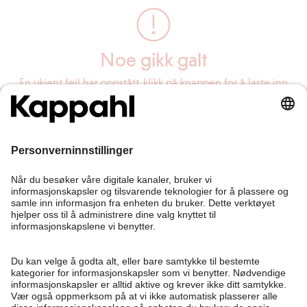
Noe gikk galt
En ukjent feil har oppstått, klikk på knappen for å laste inn
siden på nytt.
Last inn siden på nytt