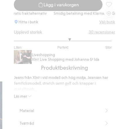
Lägg i varukorgen
Wide jeans h
s fraktalternativ
Smidig betalning med Klarna.
Gratis fraktalternativ
Hitta i butik
Välj butik
Upplevd storlek
30
recensioner
3.285714285714286
Liten
Perfekt
Stor
utav
Baserat
Liveshopping
5
på
Xlnt Live Shopping med Johanna & Ida
28
Produktbeskrivning
betyg
Jeans från Xlnt i vid modell och hög midja. Jeansen har
femficksmodell, stretch samt gylf och knappar i
metallfinish.
Hög midja
Läs mer
Stretchdenim för bekväm passform
Femficksmodell
Material
Innerbenslängd 79 cm i storlek 50
Artikelnummer
:
494963
Tvättråd