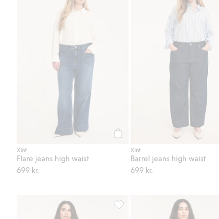
Köp
Xlnt
Xlnt
Flare jeans high waist
Barrel jeans high waist
699 kr.
699 kr.
Bootcut jeans high waist, Lägg til