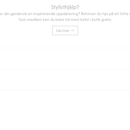
Stylisthjälp?
r din garderob en inspirerande uppdatering? Behöver du tips på att hitta di
Som medlem kan du boka tid med stylist i butik gratis.
Läs mer
eller om du handlar för över 500kr med leverans till ombud eller paketbox (g
Instabox) och 59kr vid hemleverans oavsett hur mycket du handlar för.
nd annat faktura och swish men även andra betalningssätt. Genom att lämna
s mer om Klarnas betalningsvillkor
(extern länk).