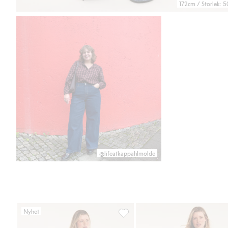
172cm / Storlek: 5
@lifeatkappahlmolde
Nyhet
Flare jeans high waist, Lägg till i