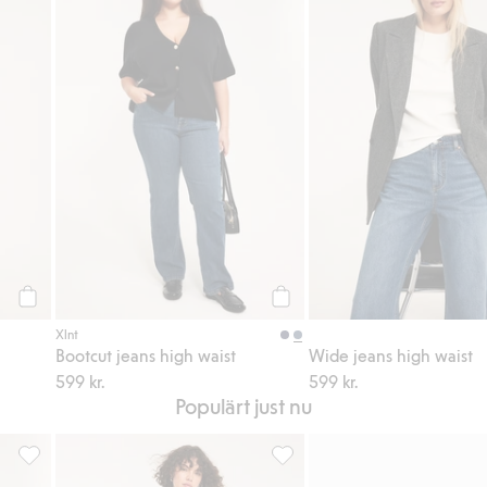
Köp
Köp
Xlnt
Bootcut jeans high waist
Wide jeans high waist
599 kr.
599 kr.
Populärt just nu
l i favoriter
Bootcut jeans high waist, Lägg till i favoriter
Prickig topp med vida ärmar, Lä