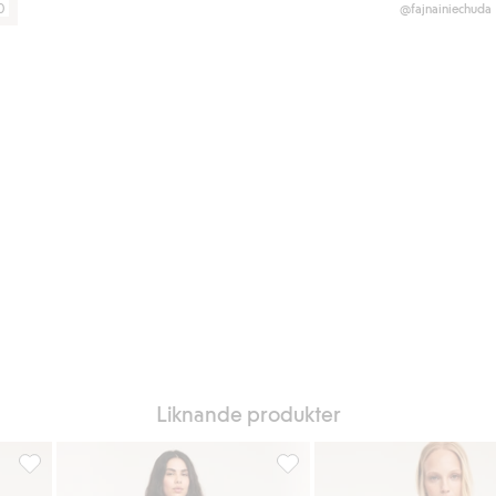
0
@fajnainiechuda
Liknande produkter
 favoriter
Barrel jeans high waist, Lägg till i favoriter
Bootcut jeans high waist, Lägg 