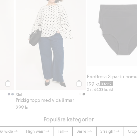
Brieftrosa 3-pack i bomu
199 kr.
3 för 2
Köp
Köp
3 st.
66,33 kr.
/st
Xlnt
Prickig topp med vida ärmar
299 kr.
Populära kategorier
 & wide
High waist
Tall
Barrel
Straight
Cro