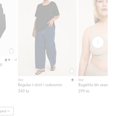
Köp
+1
ll
Köp
Xlnt
Xlnt
Regular t-shirt i viskosmix
Bygellös bh seamless
349 kr.
299 kr.
pped