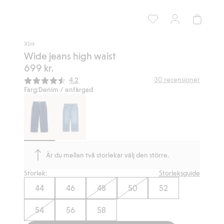
Xlnt
Wide jeans high waist
699 kr.
Snittbetyg:
30
recensioner
4.2
Färg:
Denim / enfärgad
Är du mellan två storlekar välj den större.
Storlek:
Storleksguide
44
46
48
50
52
54
56
58