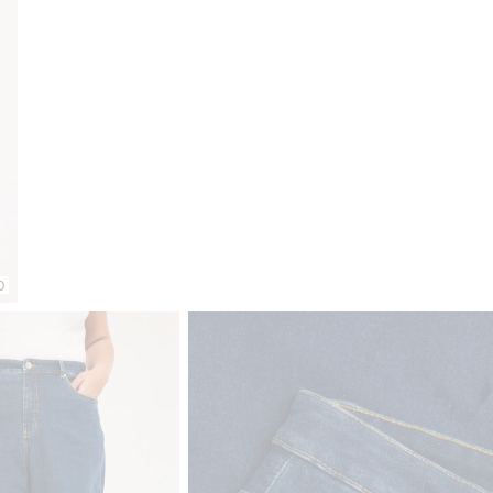
Gratis fraktalternativ
Smidig betalning med Klarna.
Grati
0