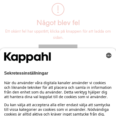
Något blev fel
Ett okänt fel har uppstått, klicka på knappen för att ladda om
sidan.
Ladda om sidan