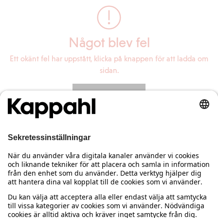
Något blev fel
Ett okänt fel har uppstått, klicka på knappen för att ladda om
sidan.
Ladda om sidan