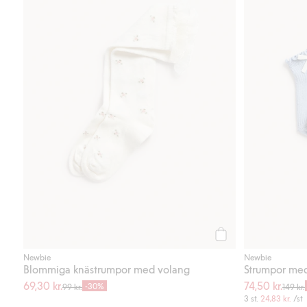
Köp
Newbie
Newbie
Blommiga knästrumpor med volang
Strumpor med 
69,30 kr.
74,50 kr.
-30%
99 kr.
149 kr.
3 st.
24,83 kr.
/st