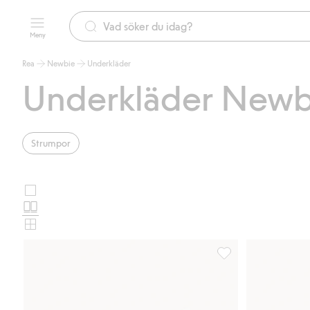
Meny
Rea
Newbie
Underkläder
Underkläder Newb
Strumpor
Stora
Välj
bilder
Normala
produktkortslayout
bilder
Små
bilder
Blommiga knästrumpo