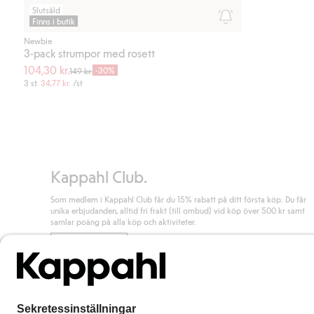
Slutsåld
Finns i butik
Newbie
3-pack strumpor med rosett
104,30 kr.
-30%
149 kr.
3 st.
34,77 kr.
/st
Kappahl Club.
Som medlem i Kappahl Club får du 15% rabatt på ditt första köp. Du får
unika erbjudanden, alltid fri frakt (till ombud) vid köp över 500 kr samt
samlar poäng på alla köp och aktiviteter.
Bli medlem