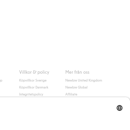
Villkor & policy
Mer från oss
up
Köpvillkor Sverige
Newbie United Kingdom
Köpvillkor Danmark
Newbie Global
Integritetspolicy
Affiliate
Cookiepolicy
Studentrabatt
Villkor #YesKappahl
#YesNewbie