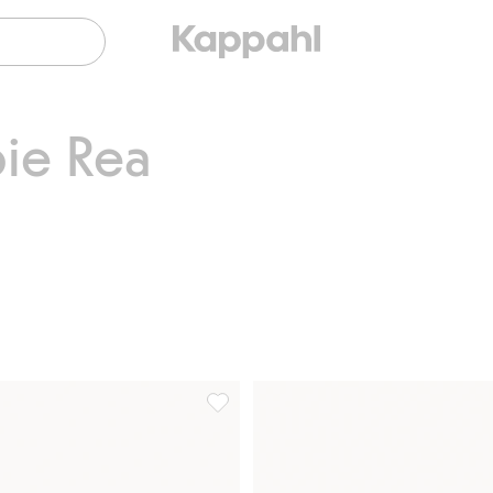
ie Rea
r med volang, Lägg till i favoriter
Strumpor med rosett i 3-pack, Lägg till 