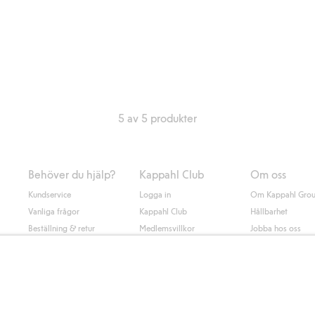
5 av 5 produkter
Behöver du hjälp?
Kappahl Club
Om oss
Kundservice
Logga in
Om Kappahl Gro
Vanliga frågor
Kappahl Club
Hållbarhet
Beställning & retur
Medlemsvillkor
Jobba hos oss
Kontakta oss
Press & nyheter
Hitta butik
Tillgänglighet
Presentkortssaldo
Personal styling
Ångra ditt köp