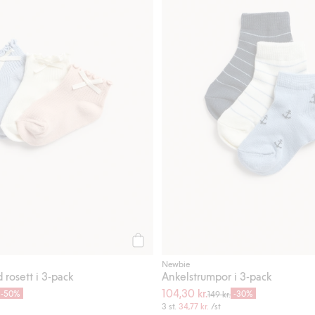
Köp
Newbie
rosett i 3-pack
Ankelstrumpor i 3-pack
104,30 kr.
-50%
-30%
149 kr.
3 st.
34,77 kr.
/st