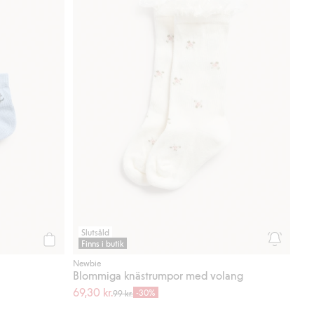
Slutsåld
Finns i butik
Köp
Newbie
Blommiga knästrumpor med volang
69,30 kr.
-30%
99 kr.