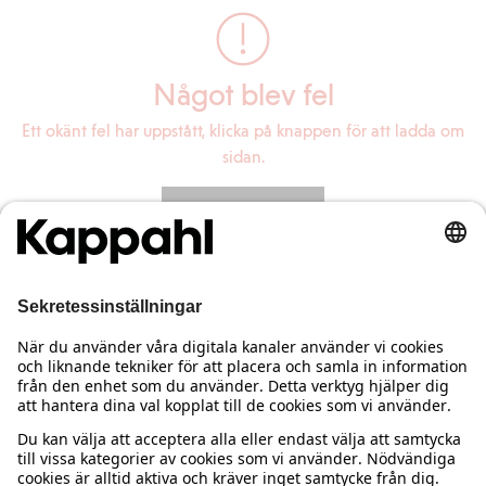
Något blev fel
Ett okänt fel har uppstått, klicka på knappen för att ladda om
sidan.
Ladda om sidan