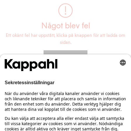
Något blev fel
Ett okänt fel har uppstått, klicka på knappen för att ladda om
sidan.
Ladda om sidan