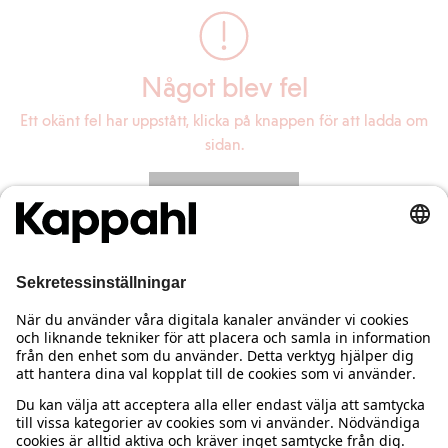
Något blev fel
Ett okänt fel har uppstått, klicka på knappen för att ladda om
sidan.
Ladda om sidan