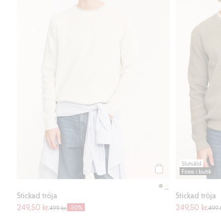
Slutsåld
Finns i butik
Köp
Stickad tröja
Stickad tröja
249,50 kr.
249,50 kr.
-50%
499 kr.
499 k