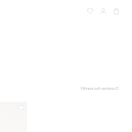
Filtrera och sortera
Strukturstickad tröja, Lägg till i favoriter