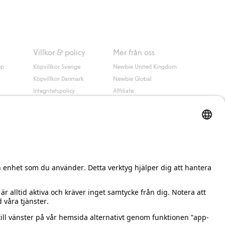
Villkor & policy
Mer från oss
up
Köpvillkor Sverige
Newbie United Kingdom
Köpvillkor Danmark
Newbie Global
Integritetspolicy
Affiliate
Cookiepolicy
Studentrabatt
Villkor #YesKappahl
#YesNewbie