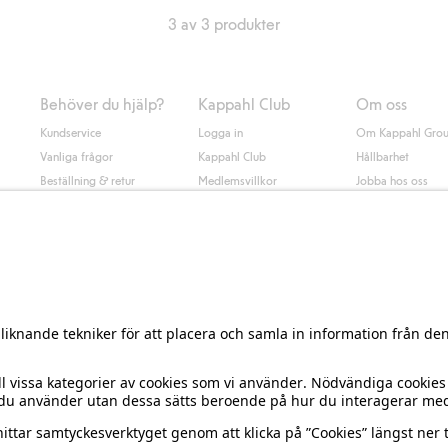
3 av 3 produkter
Behöver du hjälp?
Kappahl Club
Om oss
Kundservice
Logga in
Om Kappahl Gro
Vanliga frågor
Kappahl Club
Hållbarhet
Beställning & retur
Medlemsvillkor
Jobba hos oss
Kontakta oss
Press & nyheter
Hitta butik
Tillgänglighet
Presentkortssaldo
Personal styling
Ångra ditt köp