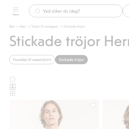
Meny
Rea
Herr
Tröjor & cardigans
Stickade tröjor
Stickade tröjor Her
Hoodies & sweatshirts
Stickade tröjor
Stora
Välj
bilder
Normala
produktkortslayout
bilder
Små
bilder
Stickad tröja, Lägg til