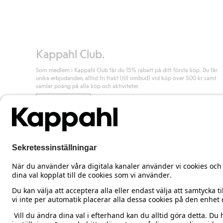
Kappahl Club.
Som medlem i Kappahl Club får du 15% rabatt på ditt första köp. Du får
unika erbjudanden, alltid fri frakt (till ombud) vid köp över 500 kr samt
samlar poäng på alla köp och aktiviteter.
Bli medlem
Sweden
Ändra land