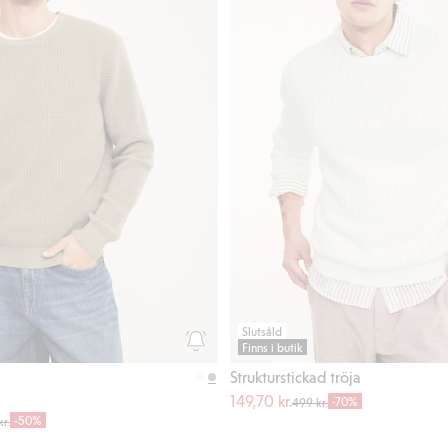
Slutsåld
Finns i butik
Strukturstickad tröja
149,70 kr.
-70%
499 kr.
-50%
r.