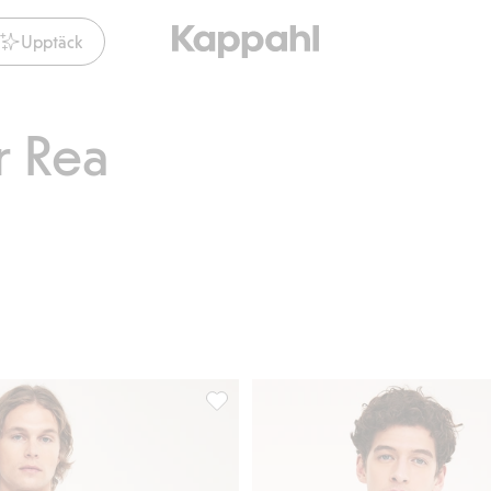
Upptäck
r Rea
l i favoriter
Stickad tröja, Lägg till i favoriter