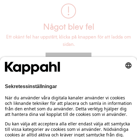
Något blev fel
Ett okänt fel har uppstått, klicka på knappen för att ladda om
sidan.
Ladda om sidan