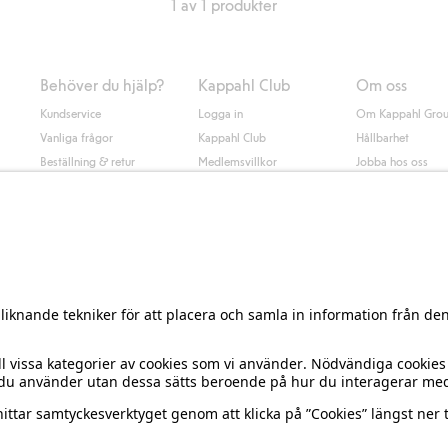
1 av 1 produkter
Behöver du hjälp?
Kappahl Club
Om oss
Kundservice
Logga in
Om Kappahl Gro
Vanliga frågor
Kappahl Club
Hållbarhet
Beställning & retur
Medlemsvillkor
Jobba hos oss
Kontakta oss
Press & nyheter
Hitta butik
Tillgänglighet
Presentkortssaldo
Personal styling
Ångra ditt köp