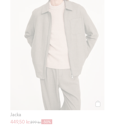
Köp
Jacka
449,50 kr.
-50%
899 kr.