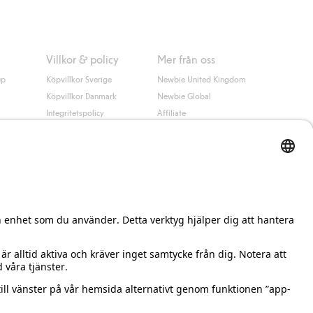
Villkor & policy
Mer från oss
up
Köpvillkor Sverige
Newbie United Kingdom
Köpvillkor Danmark
Newbie Global
Integritetspolicy
Affiliate
Cookiepolicy
Studentrabatt
Villkor #YesKappahl
#YesNewbie