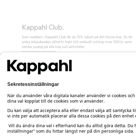
Kappahl Club.
Som medlem i Kappahl Club får du 15% rabatt på ditt första köp. Du får
unika erbjudanden, alltid fri frakt (till ombud) vid köp över 500 kr samt
samlar poäng på alla köp och aktiviteter.
Bli medlem
Sweden
Ändra land
Cookies