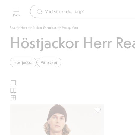
Meny
Rea
Herr
Jackor & rockar
Höstjackor
Höstjackor Herr Re
Höstjackor
Vårjackor
Stora
Välj
bilder
Normala
produktkortslayout
bilder
Små
bilder
Jacka, Lägg till i fav