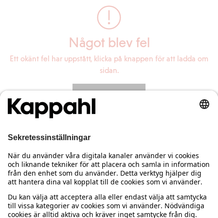
Något blev fel
Ett okänt fel har uppstått, klicka på knappen för att ladda om
sidan.
Ladda om sidan