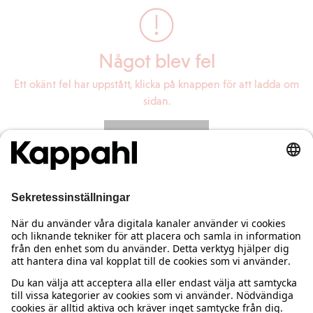
Något blev fel
Ett okänt fel har uppstått, klicka på knappen för att ladda om
sidan.
Ladda om sidan