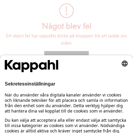
Något blev fel
Ett okänt fel har uppstått, klicka på knappen för att ladda om
sidan.
Ladda om sidan