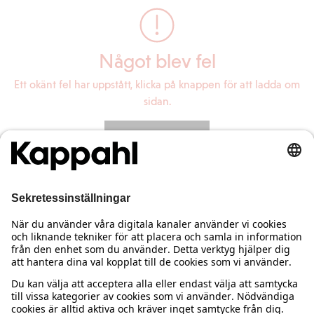
Något blev fel
Ett okänt fel har uppstått, klicka på knappen för att ladda om
sidan.
Ladda om sidan