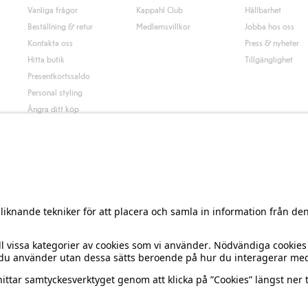
Vanliga frågor
Kappahl Club
Hållbarhet
Beställning & retur
Medlemsvillkor
Jobba hos oss
Kontakta oss
Press & nyheter
Hitta butik
Tillgänglighet
Presentkortssaldo
Personal styling
Ångra ditt köp