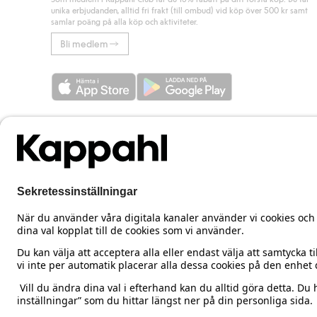
unika erbjudanden, alltid fri frakt (till ombud) vid köp över 500 kr samt
samlar poäng på alla köp och aktiviteter.
Bli medlem
Sweden
Ändra land
Cookies