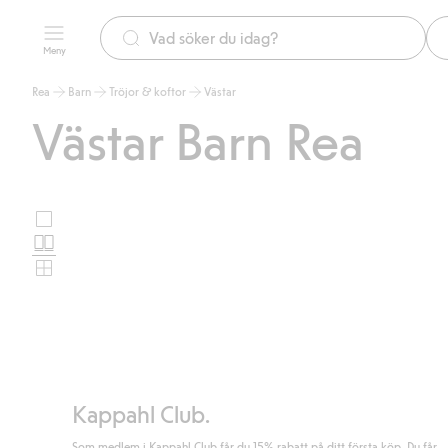
Meny
Rea
Barn
Tröjor & koftor
Västar
Västar Barn Rea
Stora
Välj
bilder
Normala
produktkortslayout
bilder
Små
bilder
Kappahl Club.
Som medlem i Kappahl Club får du 15% rabatt på ditt första köp. Du får