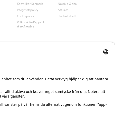
Köpvillkor Danmark
Newbie Global
Integritetspolicy
Affiliate
Cookiepolicy
Studentrabatt
Villkor #YesKappahl
#YesNewbie