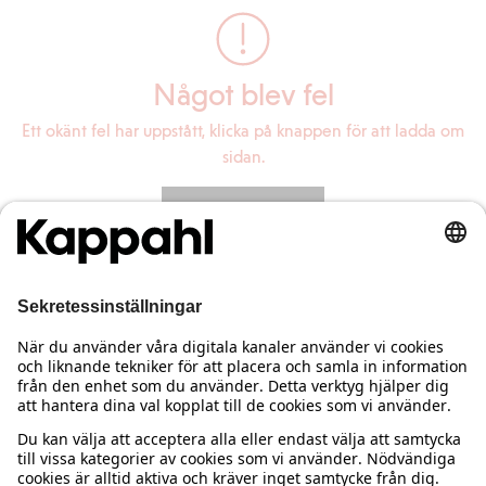
Något blev fel
Ett okänt fel har uppstått, klicka på knappen för att ladda om
sidan.
Ladda om sidan