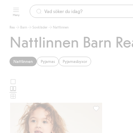
Meny
Rea
Barn
Sovkläder
Nattlinnen
Nattlinnen Barn Re
Nattlinnen
Pyjamas
Pyjamasbyxor
Stora
Välj
bilder
Normala
produktkortslayout
bilder
Små
bilder
Nattlinne i bomull m