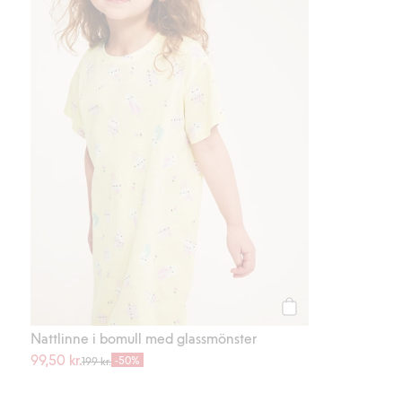
Köp
Nattlinne i bomull med glassmönster
99,50 kr.
-50%
199 kr.