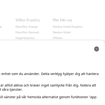
Villkor & policy
Mer från oss
up
Köpvillkor Sverige
Newbie United Kingdom
Köpvillkor Danmark
Newbie Global
Integritetspolicy
Affiliate
Cookiepolicy
Studentrabatt
Villkor #YesKappahl
#YesNewbie