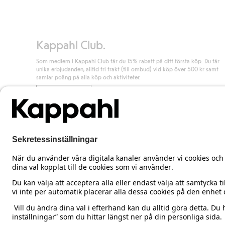
Kappahl Club.
Som medlem i Kappahl Club får du 15% rabatt på ditt första köp. Du får
unika erbjudanden, alltid fri frakt (till ombud) vid köp över 500 kr samt
samlar poäng på alla köp och aktiviteter.
Bli medlem
Sweden
Ändra land
Cookies