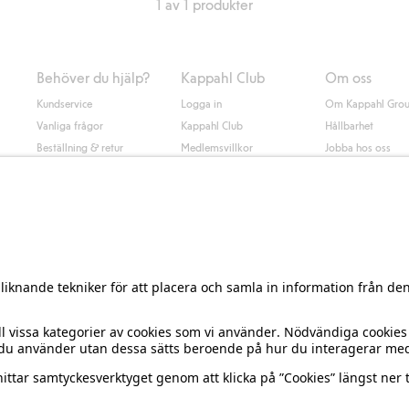
1 av 1 produkter
Behöver du hjälp?
Kappahl Club
Om oss
Kundservice
Logga in
Om Kappahl Gro
Vanliga frågor
Kappahl Club
Hållbarhet
Beställning & retur
Medlemsvillkor
Jobba hos oss
Kontakta oss
Press & nyheter
Hitta butik
Tillgänglighet
Presentkortssaldo
Personal styling
Ångra ditt köp