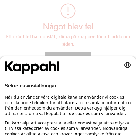
Något blev fel
Ett okänt fel har uppstått, klicka på knappen för att ladda om
sidan.
Ladda om sidan