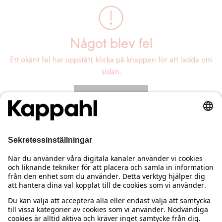
Något blev fel
Ett okänt fel har uppstått, klicka på knappen för att ladda om
sidan.
Ladda om sidan