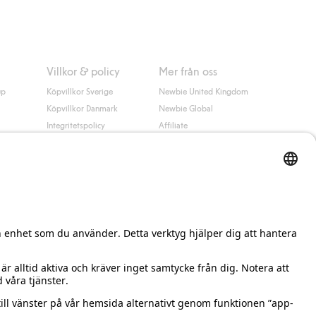
Villkor & policy
Mer från oss
up
Köpvillkor Sverige
Newbie United Kingdom
Köpvillkor Danmark
Newbie Global
Integritetspolicy
Affiliate
Cookiepolicy
Studentrabatt
Villkor #YesKappahl
#YesNewbie