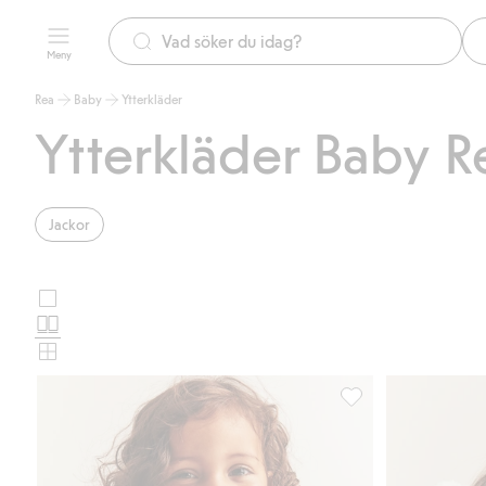
Meny
Rea
Baby
Ytterkläder
Ytterkläder Baby R
Jackor
Stora
Välj
bilder
Normala
produktkortslayout
bilder
Små
bilder
Pilejacka med blommo