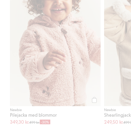
Köp
Newbie
Newbie
Pilejacka med blommor
Shearlingjac
349,30 kr.
249,50 kr.
-30%
499 kr.
499 k