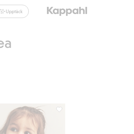
Upptäck
ea
r, Lägg till i favoriter
Shearlingjacka med pilefoder, Lägg till 