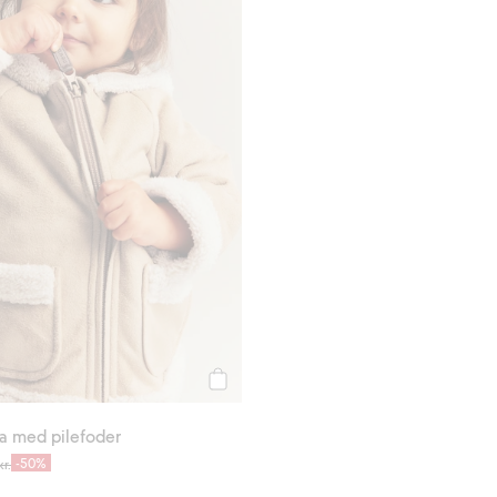
Köp
ka med pilefoder
-50%
r.