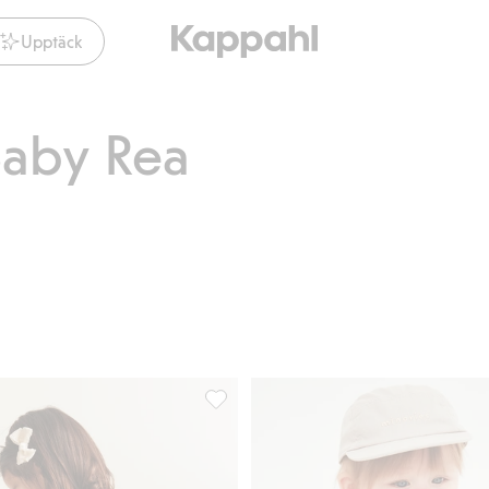
Upptäck
Baby Rea
tad insida, Lägg till i favoriter
Leggings med tyllkjol, Lägg till i favori