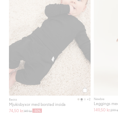
Köp
Newbie
+2
Basics
Leggings med 
Mjukisbyxor med borstad insida
149,50 kr.
74,50 kr.
299 k
-50%
149 kr.