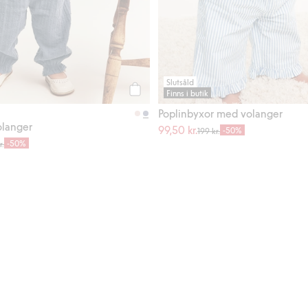
Slutsåld
Finns i butik
Köp
Poplinbyxor med volanger
olanger
99,50 kr.
-50%
199 kr.
-50%
r.
 applikation, Lägg till i favoriter