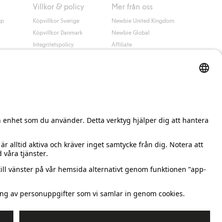
Villkor & policy
Mer från oss
up
Köpvillkor Sverige
Newbie United Kingdom
Köpvillkor Danmark
Newbie Global
Integritetspolicy
Affiliate
Cookiepolicy
Studentrabatt
Villkor #YesKappahl
#YesNewbie