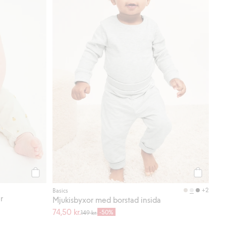
Köp
Köp
+2
Basics
r
Mjukisbyxor med borstad insida
74,50 kr.
-50%
149 kr.