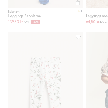
Köp
Babblarna
Leggings Babblarna
Leggings med
139,30 kr.
64,50 kr.
-30%
199 kr.
129 kr.
Leggings med smultro