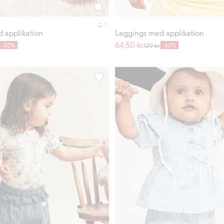
Köp
 applikation
Leggings med applikation
64,50 kr.
-50%
-50%
129 kr.
nmönster, Lägg till i favoriter
Byxor med volanger, Lägg till i favorit