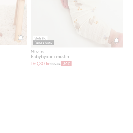
Slutsåld
Finns i butik
Minories
Babybyxor i muslin
160,30 kr.
-30%
229 kr.