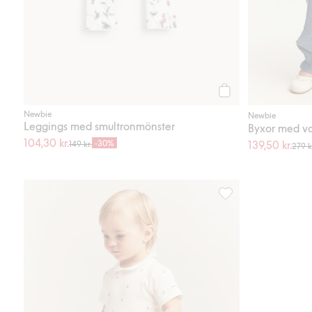
Köp
Newbie
Newbie
Leggings med smultronmönster
Byxor med v
104,30 kr.
-30%
139,50 kr.
149 kr.
279 k
Ribbade leggings med