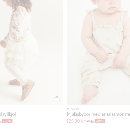
Köp
Minories
tyllkjol
Mjukisbyxor med ananasmönste
125,30 kr.
-50%
-30%
r.
179 kr.