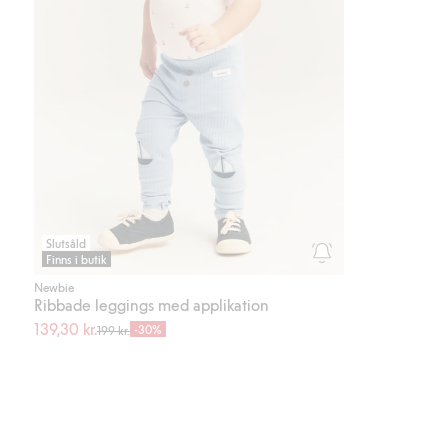
Slutsåld
Finns i butik
Newbie
Ribbade leggings med applikation
139,30 kr.
-30%
199 kr.