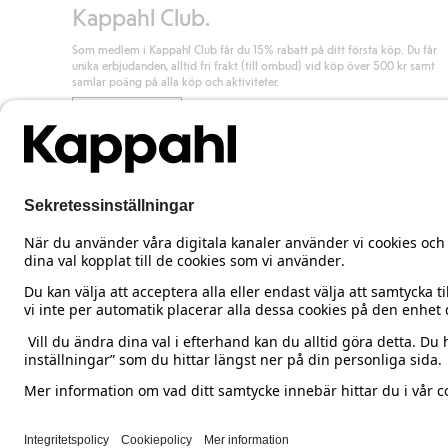
Kappahl Club.
Som medlem i Kappahl Club får du 15% rabatt på ditt första köp. Du får
unika erbjudanden, alltid fri frakt (till ombud) vid köp över 500 kr samt
samlar poäng på alla köp och aktiviteter.
Bli medlem
Sweden
Ändra land
Cookies