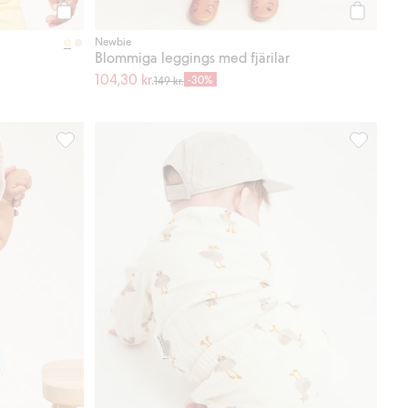
Köp
Köp
Newbie
Blommiga leggings med fjärilar
104,30 kr.
-30%
149 kr.
er
Poplinbyxor med volanger, Lägg till i favoriter
Babybyxor 