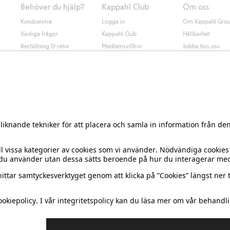
Behöver du hjälp?
Kappahl Club
Om oss
Kundservice
Logga in
Om Kappahl Gro
Vanliga frågor
Kappahl Club
Hållbarhet
Beställning & retur
Medlemsvillkor
Jobba hos oss
Kontakta oss
Press & nyheter
Hitta butik
Tillgänglighet
Presentkortssaldo
Personal styling
Ångra ditt köp